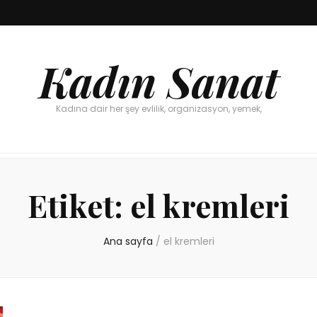
Kadın Sanat
Kadına dair her şey evlilik, organizasyon, yemek,
Etiket:
el kremleri
Ana sayfa
/
el kremleri