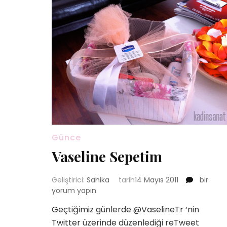
Günce
Vaseline Sepetim
Vaseline
Geliştirici:
Sahika
tarih
14 Mayıs 2011
bir
Sepetim
yorum yapın
için
Geçtiğimiz günlerde @VaselineTr ‘nin
Twitter üzerinde düzenlediği reTweet