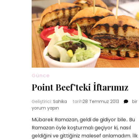
Günce
Point Beef’teki İftarımız
Poi
Geliştirici:
Sahika
tarih
28 Temmuz 2013
bir
Beef
yorum yapın
İfta
Mübarek Ramazan, geldi de gidiyor bile.. Bu
için
Ramazan öyle koşturmalı geçiyor ki, nasıl
geldiğini ve gittiğiniz malesef anlamadım. İlk