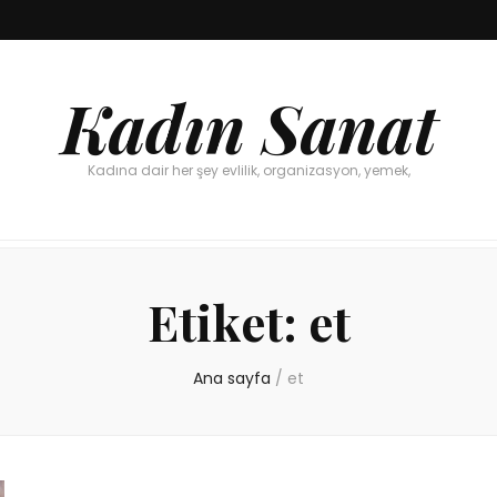
Kadın Sanat
Kadına dair her şey evlilik, organizasyon, yemek,
Etiket:
et
Ana sayfa
/
et