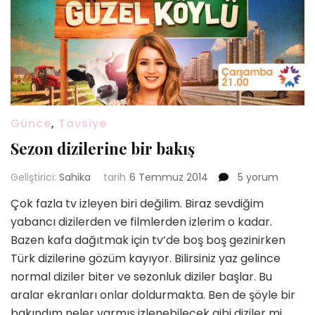
Günce
,
Tavsiye
Sezon dizilerine bir bakış
Sezon
Geliştirici:
Sahika
tarih
6 Temmuz 2014
5 yorum
dizilerine
Çok fazla tv izleyen biri değilim. Biraz sevdiğim
bir
yabancı dizilerden ve filmlerden izlerim o kadar.
bakış
için
Bazen kafa dağıtmak için tv’de boş boş gezinirken
Türk dizilerine gözüm kayıyor. Bilirsiniz yaz gelince
normal diziler biter ve sezonluk diziler başlar. Bu
aralar ekranları onlar doldurmakta. Ben de şöyle bir
bakındım neler varmış izlenebilecek gibi diziler mi