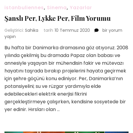
istanbuliennes
,
Sinema
,
Yazarlar
Şanslı Per, Lykke Per, Film Yorumu
Şanslı
Geliştirici:
Sahika
tarih
10 Temmuz 2020
bir yorum
Per,
yapın
Lykke
Bu hafta bir Danimarka dramasına göz atıyoruz. 2008
Per,
yılında çekilmiş bu dramada Papaz olan babası ve
Film
Yorumu
annesiyle yaşayan bir mühendisin fakir ve mütevazı
için
hayatını taşrada bırakıp projelerini hayata geçirmek
için şehre göçünü konu ediniyor. Per, Danimarka’nın
potansiyelini; su ve rüzgar yardımıyla elde
edebilecekleri elektrik enerjisi fikrini
gerçekleştirmeye çalışırken, kendisine sosyetede bir
yer edinir. Hırsları olan …