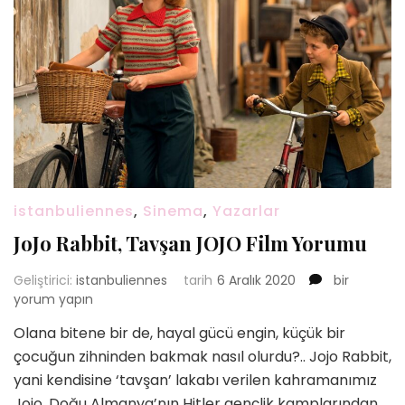
istanbuliennes
,
Sinema
,
Yazarlar
JoJo Rabbit, Tavşan JOJO Film Yorumu
JoJo
Geliştirici:
istanbuliennes
tarih
6 Aralık 2020
bir
Rabbit,
yorum yapın
Tavşan
Olana bitene bir de, hayal gücü engin, küçük bir
JOJO
çocuğun zihninden bakmak nasıl olurdu?.. Jojo Rabbit,
Film
Yorumu
yani kendisine ‘tavşan’ lakabı verilen kahramanımız
için
Jojo, Doğu Almanya’nın Hitler gençlik kamplarından