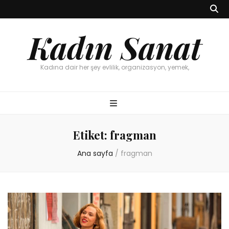
Kadın Sanat
Kadına dair her şey evlilik, organizasyon, yemek,
Etiket:
fragman
Ana sayfa
/
fragman