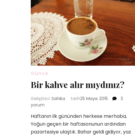
Günce
Bir kahve alır mıydınız?
Bir
Geliştirici:
Sahika
tarih
25 Mayıs 2015
3
kahve
yorum
alır
Haftanın ilk gününden herkese merhaba,
mıydını
Yoğun geçen bir haftasonunun ardından
için
pazartesiye ulaştık. Bahar geldi gidiyor, yaz