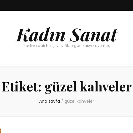
Kadın Sanat
Kadına dair her şey evlilik, organizasyon, yemek,
Etiket:
güzel kahveler
Ana sayfa
/
güzel kahveler