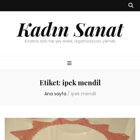
Kadın Sanat
Kadına dair her şey evlilik, organizasyon, yemek,
Etiket:
ipek mendil
Ana sayfa
/
ipek mendil