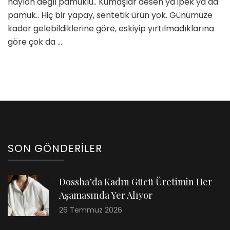
naylon değil pamuklu.. Kumaşlar desen ya ipek ya da
pamuk.. Hiç bir yapay, sentetik ürün yok. Günümüze
kadar gelebildiklerine göre, eskiyip yırtılmadıklarına
göre çok da …
SON GÖNDERILER
Dossha’da Kadın Gücü Üretimin Her
Aşamasında Yer Alıyor
26 Temmuz 2026