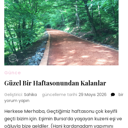
Günce
Güzel Bir Haftasonundan Kalanlar
Güze
Geliştirici:
Sahika
güncelleme tarihi
29 Mayıs 2026
bir
Bir
yorum yapın
Haft
Herkese Merhaba, Geçtiğimiz haftasonu çok keyifli
Kalan
geçti bizim için. Eşimin Bursa’da yaşayan kuzeni eşi ve
için
oğluyla bize geldiler. (Hani kardanadam yapımını