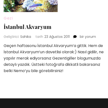
Gezi
İstanbul Akvaryum
İstanbul
Geliştirici:
Sahika
tarih
23 Ağustos 2011
bir yorum
Akvaryum
Geçen haftasonu İstanbul Akvaryum’a gittik. Hem de
için
İstanbul Akvaryum‘un davetlisi olarak:) Nasıl gidilir, ne
yapılır merak ediyorsanız Gezentigiller blogumuzda
detaylı yazdık. Üstteki fotoğrafa dikkatli bakarsanız
belki Nemo’yu bile görebilirsiniz!