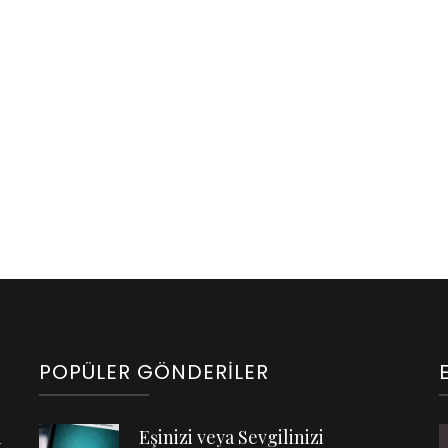
POPÜLER GÖNDERILER
n
Eşinizi veya Sevgilinizi