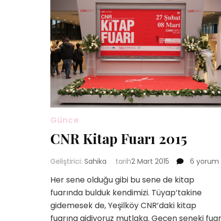
Günce
CNR Kitap Fuarı 2015
CNR
Geliştirici:
Sahika
tarih
2 Mart 2015
6 yorum
Kitap
Her sene olduğu gibi bu sene de kitap
Fuarı
fuarında bulduk kendimizi. Tüyap’takine
2015
için
gidemesek de, Yeşilköy CNR’daki kitap
fuarına gidiyoruz mutlaka. Geçen seneki fua