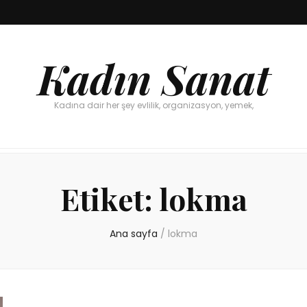
Kadın Sanat
Kadına dair her şey evlilik, organizasyon, yemek,
Etiket:
lokma
Ana sayfa
/
lokma