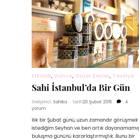
Etkinlik
,
Günce
,
Güzel Şeyler
,
Tavsiye
Sahi İstanbul’da Bir Gün
Sahi
Geliştirici:
Sahika
tarih
20 Şubat 2015
4
İstanbu
yorum
Bir
Ilık bir Şubat günü, uzun zamandır görüşmek
Gün
istediğim Seyhan ve ben artık dayanamamı
için
buluşma gününü kararlaştırmıştık. Bunu bir