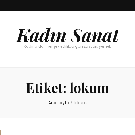
Kadın Sanat
Kadına dair her şey evlilik, organizasyon, yemek,
Etiket:
lokum
Ana sayfa
/
lokum