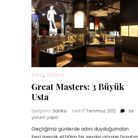
Gezi
,
Günce
Great Masters: 3 Büyük
Usta
Grea
Geliştirici:
Sahika
tarih
7 Temmuz 2012
bir
Mast
yorum yapın
3
Geçtiğimiz günlerde adını duyduğumdan
Büyü
beri merak ettiğim bir sergiyi görme fırsatı
Usta