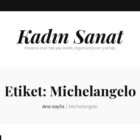
Kadın Sanat
Kadına dair her şey evlilik, organizasyon, yemek,
Etiket:
Michelangelo
Ana sayfa
/
Michelangelo