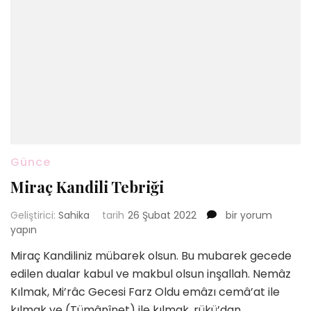
Günce
Miraç Kandili Tebriği
Miraç
Geliştirici:
Sahika
tarih
26 Şubat 2022
bir yorum
Kandili
yapın
Tebriği
Miraç Kandiliniz mübarek olsun. Bu mubarek gecede
için
edilen dualar kabul ve makbul olsun inşallah. Nemâz
Kılmak, Mi’râc Gecesi Farz Oldu emâzı cemâ’at ile
kılmak ve (Tümânînet) ile kılmak, rükü’dan