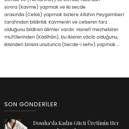
sonra (Kavme) yapmak ve iki secde
arasında (Celse) yapmak bizlere Allahın Peygamberi
tarafından bildirildi. Kavmenin ve celsenin farz
olduğunu bildiren âlimler vardır. Hanefî mezhebinin
müftîlerinden (Kâdîhân), bu ikisinin vâcib olduğunu,
ikisinden birisini unutunca (Secde-i sehv) yapmak …
SON GÖNDERILER
Dossha’da Kadın Gücü Üretimin Her