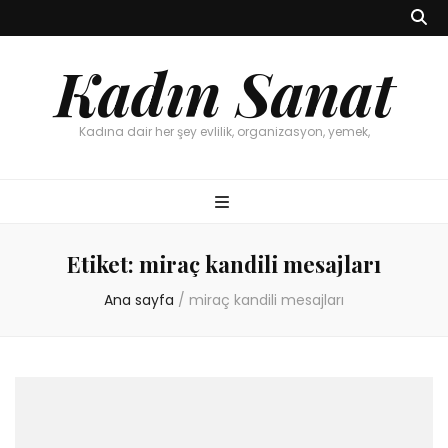
Kadın Sanat
Kadına dair her şey evlilik, organizasyon, yemek,
Etiket:
miraç kandili mesajları
Ana sayfa
/
miraç kandili mesajları