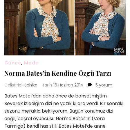
Günce
,
Moda
Norma Bates’in Kendine Özgü Tarzı
Norma
Geliştirici:
Sahika
tarih
16 Haziran 2014
5 yorum
Bates’in
Bates Motel‘dan daha önce de bahsetmiştim.
Kendine
Severek izlediğim dizi ne yazık ki ara verdi. Bir sonraki
Özgü
Tarzı
sezonu merakla bekliyorum. Bugün konumuz dizi
için
değil, başrol oyuncusu Norma Bates’in (Vera
Farmiga) kendi has stili. Bates Motel’de anne