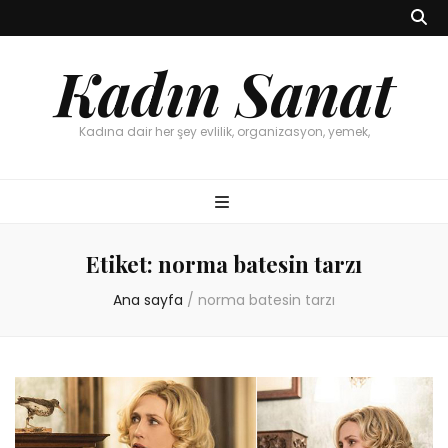
Kadın Sanat
Kadına dair her şey evlilik, organizasyon, yemek,
Etiket:
norma batesin tarzı
Ana sayfa
/
norma batesin tarzı