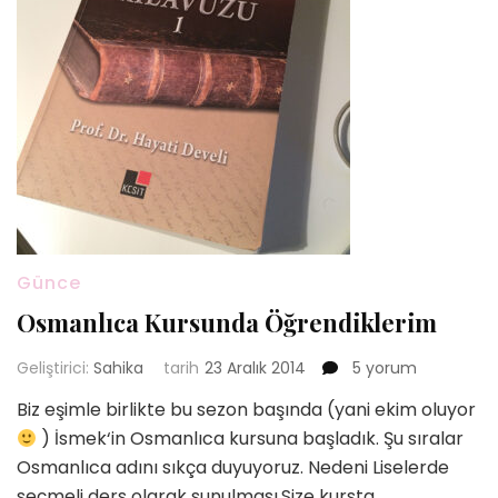
Günce
Osmanlıca Kursunda Öğrendiklerim
Osmanlıca
Geliştirici:
Sahika
tarih
23 Aralık 2014
5 yorum
Kursunda
Biz eşimle birlikte bu sezon başında (yani ekim oluyor
Öğrendiklerim
) İsmek‘in Osmanlıca kursuna başladık. Şu sıralar
için
Osmanlıca adını sıkça duyuyoruz. Nedeni Liselerde
seçmeli ders olarak sunulması.Size kursta