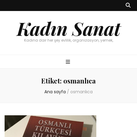
Kadın Sanat
Kadına dair her şey evlilik, organizasyon, yemek,
Etiket:
osmanlıca
Ana sayfa
/
osmanlıca