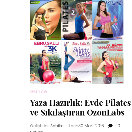
Günce
Yaza Hazırlık: Evde Pilates
ve Sıkılaştıran OzonLabs
Yaza
Geliştirici:
Sahika
tarih
30 Mart 2016
10
Hazırlık: