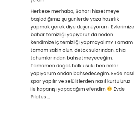
yorum
Evde
Herkese merhaba, Baharı hissetmeye
Pilates
başladığımız şu günlerde yaza hazırlık
ve
Sıkılaştı
yapmak gerek diye düşünüyorum. Evlerimiz
OzonLa
bahar temizliği yapıyoruz da neden
için
kendimize iç temizliği yapmayalım? Tamam
tamam sakin olun, detox sularından, chia
tohumlarından bahsetmeyeceğim.
Tamamen doğal, halk usulü ben neler
yapıyorum ondan bahsedeceğim. Evde nası
spor yapılır ve selülitlerden nasıl kurtuluruz
ile kapanışı yapacağım efendim
Evde
Pilates …