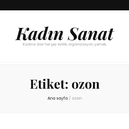
Kadın Sanat
Kadına dair her şey evlilik, organizasyon, yemek,
Etiket:
ozon
Ana sayfa
/
ozon