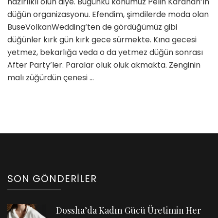
hazırlıklı olun diye. Bugünkü konumuz Pelin Karahan’ın
için
düğün organizasyonu. Efendim, şimdilerde moda olan
BuseVolkanWedding‘ten de gördüğümüz gibi
düğünler kırk gün kırk gece sürmekte. Kına gecesi
yetmez, bekarlığa veda o da yetmez düğün sonrası
After Party’ler. Paralar oluk oluk akmakta. Zenginin
malı züğürdün çenesi …
SON GÖNDERILER
Dossha’da Kadın Gücü Üretimin Her