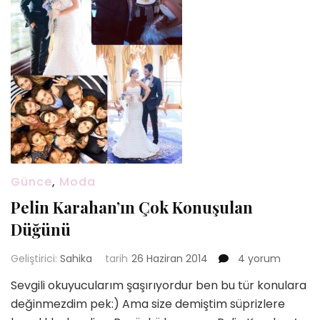
Günce
,
Moda
Pelin Karahan’ın Çok Konuşulan
Düğünü
Pelin
Geliştirici:
Sahika
tarih
26 Haziran 2014
4 yorum
Karahan’ın
Sevgili okuyucularım şaşırıyordur ben bu tür konulara
Çok
değinmezdim pek:) Ama size demiştim süprizlere
Konuşulan
Düğünü