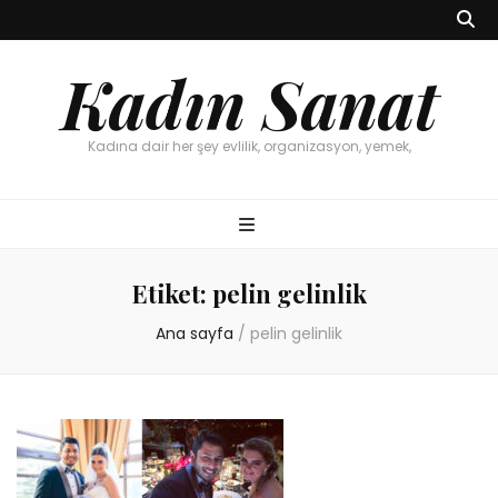
Kadın Sanat
Kadına dair her şey evlilik, organizasyon, yemek,
Etiket:
pelin gelinlik
Ana sayfa
/
pelin gelinlik