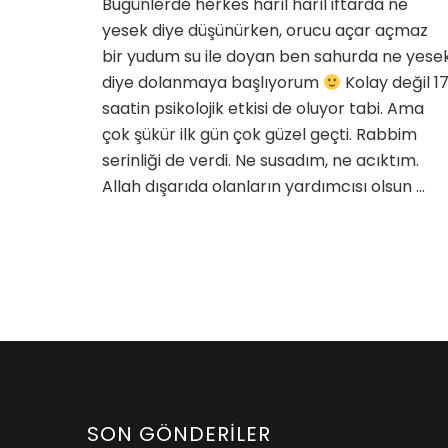
Bugünlerde herkes harıl harıl iftarda ne
için
yesek diye düşünürken, orucu açar açmaz
bir yudum su ile doyan ben sahurda ne yese
diye dolanmaya başlıyorum
Kolay değil 1
saatin psikolojik etkisi de oluyor tabi. Ama
çok şükür ilk gün çok güzel geçti. Rabbim
serinliği de verdi. Ne susadım, ne acıktım.
Allah dışarıda olanların yardımcısı olsun …
SON GÖNDERILER