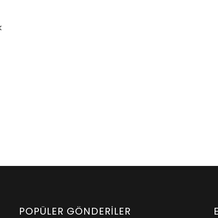
k
7
POPÜLER GÖNDERILER