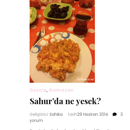
Günce
,
Ramazan
Sahur’da ne yesek?
Sahu
Geliştirici:
Sahika
tarih
29 Haziran 2014
3
ne
yorum
yese