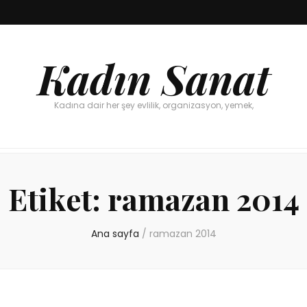
Kadın Sanat
Kadına dair her şey evlilik, organizasyon, yemek,
Etiket:
ramazan 2014
Ana sayfa
/
ramazan 2014