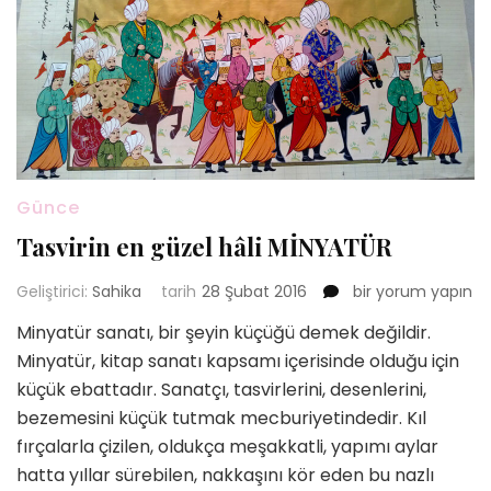
Günce
Tasvirin en güzel hâli MİNYATÜR
Tasvirin
Geliştirici:
Sahika
tarih
28 Şubat 2016
bir yorum yapın
en
Minyatür sanatı, bir şeyin küçüğü demek değildir.
güzel
Minyatür, kitap sanatı kapsamı içerisinde olduğu için
hâli
MİNYATÜR
küçük ebattadır. Sanatçı, tasvirlerini, desenlerini,
için
bezemesini küçük tutmak mecburiyetindedir. Kıl
fırçalarla çizilen, oldukça meşakkatli, yapımı aylar
hatta yıllar sürebilen, nakkaşını kör eden bu nazlı