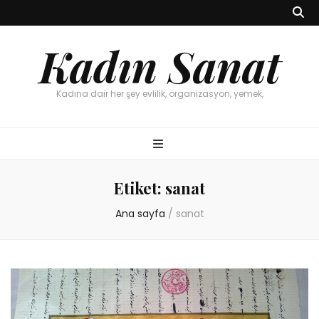
Kadın Sanat
Kadına dair her şey evlilik, organizasyon, yemek,
Etiket:
sanat
Ana sayfa
/
sanat