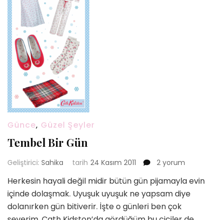
Günce
,
Güzel Şeyler
Tembel Bir Gün
Tembel
Geliştirici:
Sahika
tarih
24 Kasım 2011
2 yorum
Bir
Herkesin hayali değil midir bütün gün pijamayla evin
Gün
içinde dolaşmak. Uyuşuk uyuşuk ne yapsam diye
için
dolanırken gün bitiverir. İşte o günleri ben çok
severim. Cath Kidston’da gördüğüm bu ciciler de