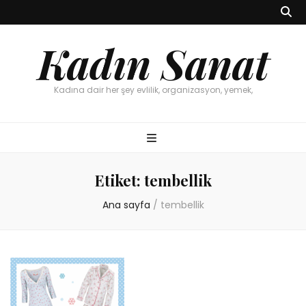
Kadın Sanat
Kadına dair her şey evlilik, organizasyon, yemek,
Etiket:
tembellik
Ana sayfa
/
tembellik