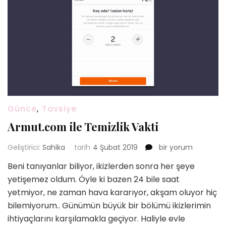
Günce
,
Tavsiye
Armut.com ile Temizlik Vakti
Armut.com
Geliştirici:
Sahika
tarih
4 Şubat 2019
bir yorum
ile
Beni tanıyanlar biliyor, ikizlerden sonra her şeye
Temizlik
yetişemez oldum. Öyle ki bazen 24 bile saat
Vakti
için
yetmiyor, ne zaman hava kararıyor, akşam oluyor hiç
bilemiyorum.. Günümün büyük bir bölümü ikizlerimin
ihtiyaçlarını karşılamakla geçiyor. Haliyle evle