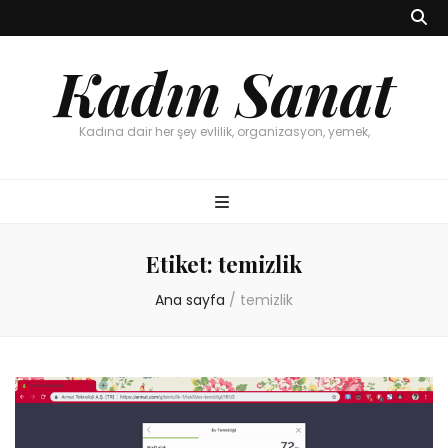
Kadın Sanat
Kadına dair her şey evlilik, organizasyon, yemek,
Etiket:
temizlik
Ana sayfa
/
temizlik