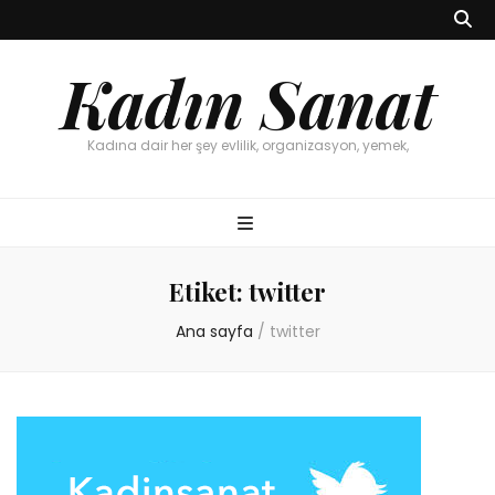
Kadın Sanat
Kadına dair her şey evlilik, organizasyon, yemek,
Etiket:
twitter
Ana sayfa
/
twitter