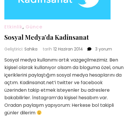
Etkinlik
,
Günce
Sosyal Medya’da Kadinsanat
Sosyal
Geliştirici:
Sahika
tarih
12 Haziran 2014
3 yorum
Medya’da
Sosyal medya kullanımı artık vazgeçilmezimiz. Ben
Kadinsanat
kişisel olarak kullanıyor olsam da bloguma özel, onun
için
içeriklerini paylaştığım sosyal medya hesaplarını da
açtım. Kadinsanat.net’i twitter ve facebook
üzerinden takip etmek isteyenler bu adreslere
bakabilirler. İnstagram’da kişisel hesabım var.
Oradan paylaşım yapıyorum: Herkese bol takipli
günler dilerim