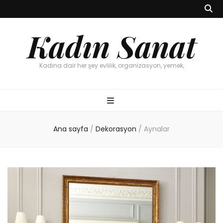
Kadın Sanat
Kadına dair her şey evlilik, organizasyon, yemek,
Ana sayfa
/
Dekorasyon
/
Aynalar