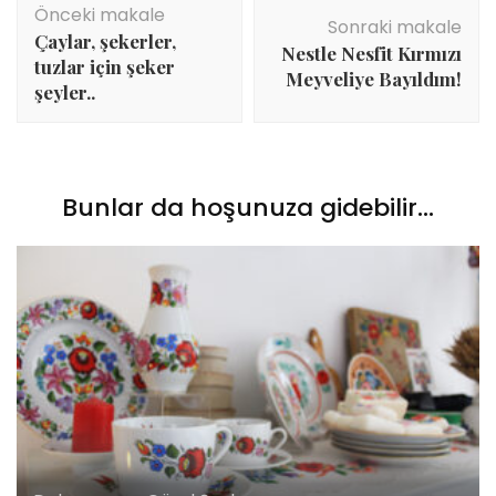
Önceki makale
dolaşımı
Sonraki makale
Çaylar, şekerler,
Nestle Nesfit Kırmızı
tuzlar için şeker
Meyveliye Bayıldım!
şeyler..
Bunlar da hoşunuza gidebilir...