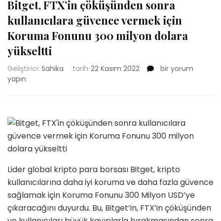
Bitget, FTX’in çöküşünden sonra
kullanıcılara güvence vermek için
Koruma Fonunu 300 milyon dolara
yükseltti
Bitget,
Geliştirici:
Sahika
tarih
22 Kasım 2022
bir yorum
FTX’in
yapın
çöküşünden
sonra
kullanıcılara
güvence
vermek
için
Koruma
Fonunu
Lider global kripto para borsası Bitget, kripto
300
kullanıcılarına daha iyi koruma ve daha fazla güvence
milyon
dolara
sağlamak için Koruma Fonunu 300 Milyon USD’ye
yükseltti
çıkaracağını duyurdu. Bu, Bitget’in, FTX’in çöküşünden
için
ve kullanıcıları büyük kayıplarla bırakmasından sonra