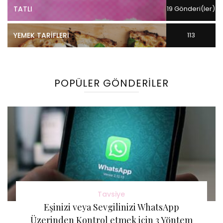
TATLI
19 Gönderi(ler)
YEMEK TARIFLERI
113
Gönderi(ler)
POPÜLER GÖNDERILER
Tavsiye
Eşinizi veya Sevgilinizi WhatsApp
Üzerinden Kontrol etmek için 3 Yöntem