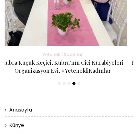
Yetenekli Kadınlar
i
Mücella Yörük, @nilatasarimatolyesi, Yetenekli
Kadınlar
Anasayfa
Künye