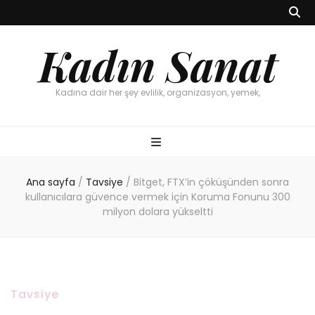
Kadın Sanat
Kadına dair her şey evlilik, organizasyon, yemek,
Ana sayfa
/
Tavsiye
/
Bitget, FTX’in çöküşünden sonra
kullanıcılara güvence vermek için Koruma Fonunu 300
milyon dolara yükseltti
Tavsiye