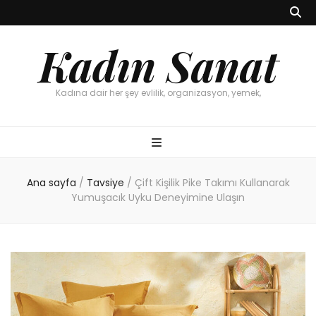
Kadın Sanat
Kadına dair her şey evlilik, organizasyon, yemek,
Ana sayfa
/
Tavsiye
/
Çift Kişilik Pike Takımı Kullanarak
Yumuşacık Uyku Deneyimine Ulaşın