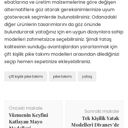
ebatlarına ve üretim malzemelerine göre değişen
alternatiflere göz atarak gereksinimlerinize uyum
gösterecek seçimlerde bulunabilirsiniz. Odanızdaki
diğer ürünlerin tasarımlarını da göz önünde
bulundurarak yatağınız için en uygun dizaynlara sahip
modelleri zahmetsizce seçebilirsiniz. Şimdi Yataş
kalitesinin sunduğu avantajlardan yararlanmak için
çift kişilik pike takımı modelleri arasından dilediğinizi
seçip hemen sepetinize ekleyebilirsiniz.
çift kişilik pike takımı
pike takımı
yataş
Yazı
Önceki makale
dolaşımı
Sonraki makale
Yüzmenin Keyfini
Tek Kişilik Yatak
Katlayan Mayo
Modelleri Divanev’de