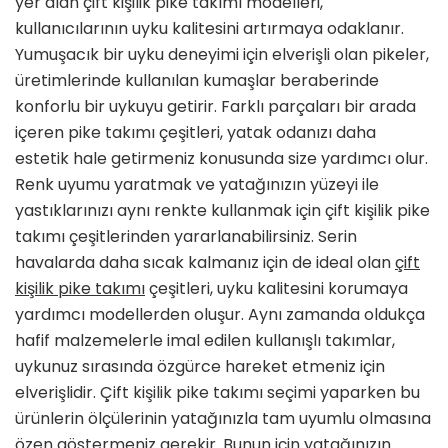
yer alan çift kişilik pike takımı modelleri,
Uyku
kullanıcılarının uyku kalitesini artırmaya odaklanır.
Deneyimine
Yumuşacık bir uyku deneyimi için elverişli olan pikeler,
Ulaşın
için
üretimlerinde kullanılan kumaşlar beraberinde
konforlu bir uykuyu getirir. Farklı parçaları bir arada
içeren pike takımı çeşitleri, yatak odanızı daha
estetik hale getirmeniz konusunda size yardımcı olur.
Renk uyumu yaratmak ve yatağınızın yüzeyi ile
yastıklarınızı aynı renkte kullanmak için çift kişilik pike
takımı çeşitlerinden yararlanabilirsiniz. Serin
havalarda daha sıcak kalmanız için de ideal olan
çift
kişilik pike takımı
çeşitleri, uyku kalitesini korumaya
yardımcı modellerden oluşur. Aynı zamanda oldukça
hafif malzemelerle imal edilen kullanışlı takımlar,
uykunuz sırasında özgürce hareket etmeniz için
elverişlidir. Çift kişilik pike takımı seçimi yaparken bu
ürünlerin ölçülerinin yatağınızla tam uyumlu olmasına
özen göstermeniz gerekir. Bunun için yatağınızın