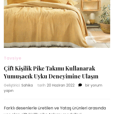
Tavsiye
Çift Kişilik Pike Takımı Kullanarak
Yumuşacık Uyku Deneyimine Ulaşın
Çift
Geliştirici:
Sahika
tarih
20 Haziran 2022
bir yorum
Kişilik
yapın
Pike
Takımı
Kullanarak
Farklı desenlerle üretilen ve Yataş ürünleri arasında
Yumuşacık