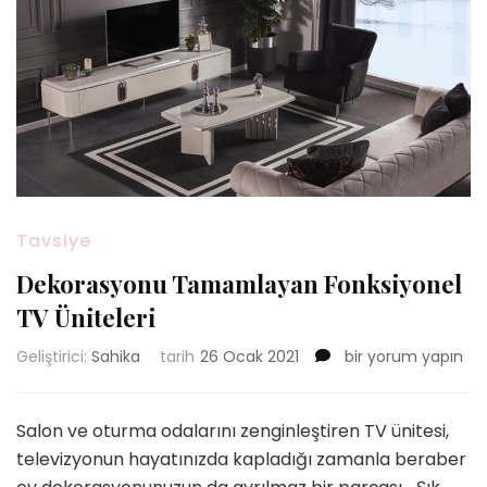
Tavsiye
Dekorasyonu Tamamlayan Fonksiyonel
TV Üniteleri
Dekorasyonu
Geliştirici:
Sahika
tarih
26 Ocak 2021
bir yorum yapın
Tamamlayan
Fonksiyonel
TV
Salon ve oturma odalarını zenginleştiren TV ünitesi,
Üniteleri
televizyonun hayatınızda kapladığı zamanla beraber
için