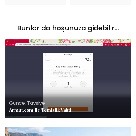
Bunlar da hoşunuza gidebilir...
Günce
,
Tavsiye
Armut.com ile Temizlik Vakti