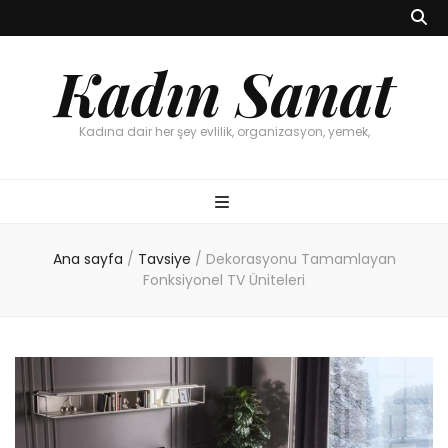
Kadın Sanat
Kadına dair her şey evlilik, organizasyon, yemek,
Ana sayfa
/
Tavsiye
/
Dekorasyonu Tamamlayan
Fonksiyonel TV Üniteleri