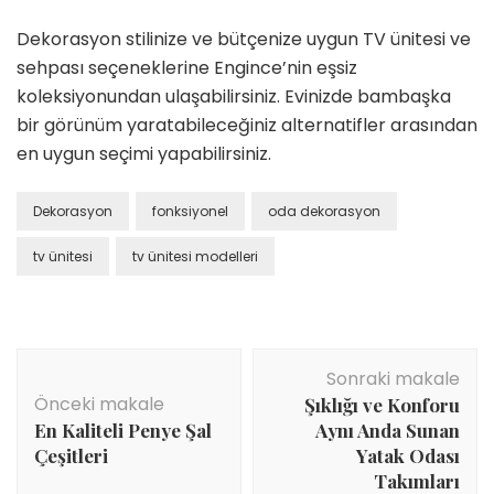
Dekorasyon stilinize ve bütçenize uygun TV ünitesi ve
sehpası seçeneklerine Engince’nin eşsiz
koleksiyonundan ulaşabilirsiniz. Evinizde bambaşka
bir görünüm yaratabileceğiniz alternatifler arasından
en uygun seçimi yapabilirsiniz.
Dekorasyon
fonksiyonel
oda dekorasyon
tv ünitesi
tv ünitesi modelleri
Yazı
Sonraki makale
dolaşımı
Önceki makale
Şıklığı ve Konforu
En Kaliteli Penye Şal
Aynı Anda Sunan
Çeşitleri
Yatak Odası
Takımları