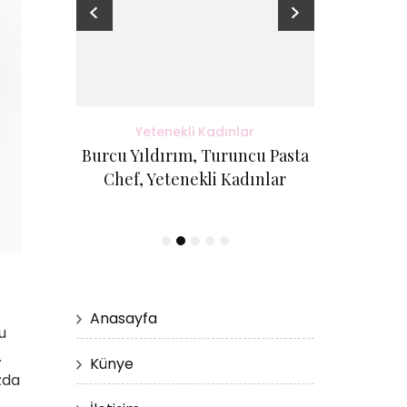
adınlar
Yetenekli Kadınlar
Yete
antı Evi
Burcu Yıldırım, Turuncu Pasta
Kübra Küçük
etenekli
Chef, Yetenekli Kadınlar
Cici Kurabi
Evi, #Ye
Anasayfa
u
.
Künye
zda