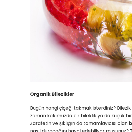
Yetenekli Kadınlar
Yetenekli Kadınlar
üçük Keçici, Kübra’nın
Mücella Yörük,
rabiyeleri Organizasyon
@nilatasarimatolyesi, Yetenekl
 #YetenekliKadınlar
Kadınlar
Organik Bilezikler
Bugün hangi çiçeği takmak isterdiniz? Bilezi
zaman kolumuzda bir bileklik ya da küçük bir 
Zarafetin ve şıklığın da tamamlayıcısı olan
b
nasıl duracağını hayal edebiliyor musunuz? Tü