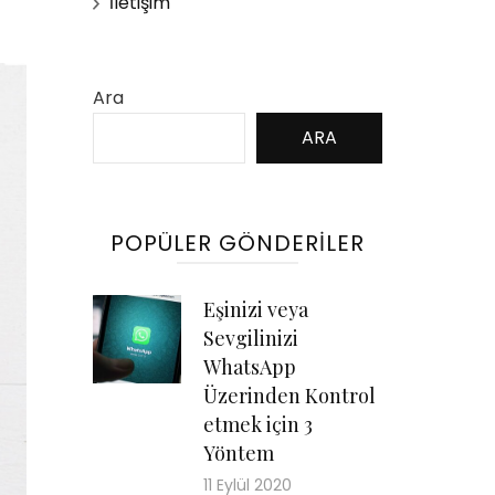
İletişim
Ara
ARA
POPÜLER GÖNDERILER
Eşinizi veya
Sevgilinizi
WhatsApp
Üzerinden Kontrol
etmek için 3
Yöntem
11 Eylül 2020