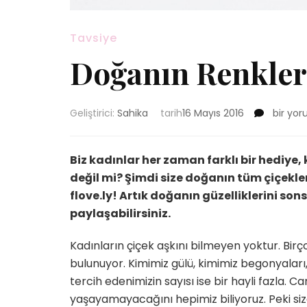
Tavsiye
Doğanın Renkler
Doğanı
Geliştirici:
Sahika
tarih
16 Mayıs 2016
bir yo
Renkleri
Paylaş
Vakti
Biz kadınlar her zaman farklı bir hediye, k
için
değil mi? Şimdi size doğanın tüm çiçekle
flove.ly! Artık doğanın güzelliklerini so
paylaşabilirsiniz.
Kadınların çiçek aşkını bilmeyen yoktur. Bir
bulunuyor. Kimimiz gülü, kimimiz begonyaları
tercih edenimizin sayısı ise bir hayli fazla. 
yaşayamayacağını hepimiz biliyoruz. Peki siz