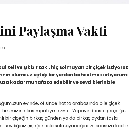
ini Paylaşma Vakti
n
rum
ni
ma
aliteli ve şık bir takı, hiç solmayan bir çiçek istiyoruz
rinin ölümsüzleştiği bir yerden bahsetmek istiyorum:
nsuza kadar muhafaza edebilir ve sevdiklerinizle
çoğumuzun evinde, ofisinde hatta arabasında bile çiçek
, kimimiz ise kasımpatıyı seviyor. Yapayındansa gerçeğini
Canlı bir çiçeğin birkaç günden ya da birkaç aydan fazla
e, sevdiğiniz çiçeğin asla solmayacağını ve sonsuza kadar