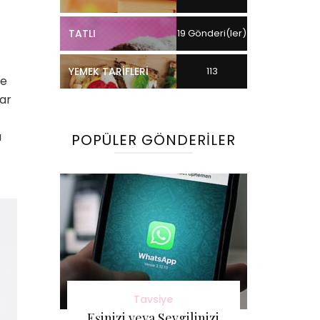
TATLI
19 Gönderi(ler)
YEMEK TARIFLERI
113
le
lar
Gönderi(ler)
u
POPÜLER GÖNDERILER
Tavsiye
Eşinizi veya Sevgilinizi