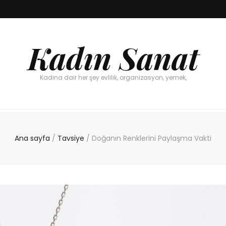
Kadın Sanat
Kadına dair her şey evlilik, organizasyon, yemek,
Ana sayfa
/
Tavsiye
/
Doğanın Renklerini Paylaşma Vakti