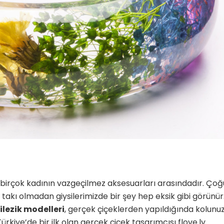
Yetenekli Kadınlar
Manşet
Yetenekli K
Ayşenur Akbuğa, @hobiluso,
Özgül Acır, Erse M
i
Yetenekli Kadınlar
Sahibi, Girişimci, Y
Kadınlar
k birçok kadının vazgeçilmez aksesuarları arasındadır. Çoğ
takı olmadan giysilerimizde bir şey hep eksik gibi görünür
ilezik modelleri
, gerçek çiçeklerden yapıldığında kolunu
rkiye’de bir ilk olan gerçek çiçek tasarımcısı flove.ly