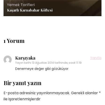
Yemek Tarifleri
Kaşarlı Karnabahar Köftesi
1 Yorum
Karşıyaka
Yanıtla
Yayın tarihi
13 Ağustos 2014 tarihinde, saat 11:19
Denemeye değer gibi gözüküyor
Bir yanıt yazın
E-posta adresiniz yayınlanmayacak.
Gerekli alanlar
*
ile işaretlenmişlerdir