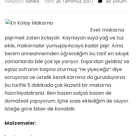
En
Geliştirici:
Sahika
tarih
26 Temmuz 2007
bir yorum
Kolay
Makarna
için
Evet makarna
pişirmek zaten kolaydır. Kaynayan suya yağ ve tuz
ekle, makarnalar yumuşayıncaya kadar pişir. Ama
benim anneannemden öğrendiğim bu tarif en sıkışık
zamanlarda bile çok işe yarıyor. Dışarıdan geldiniz ve
eşiniz sofranın başına oturmuş “ne yiyeceğiz” diye
soruyorsa ve üstelik kendi karnınız da gurulduyarsa
bu tarifle 5 dakikada çok lezzetli bir makarna
hazırlayabilirsiniz. Ben bazen salçalı bazen de
domatesli yapıyorum. İçine sosis eklediğim de oluyor.
İsteğe göre biber de konabilir.
Malzemeler: