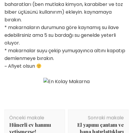
baharatları (ben mutlaka kimyon, karabiber ve toz
biber üçlüsünü kullanırım) ekleyin. kaynamaya
bırakın.
* makarnaların durumuna göre kaynamış su ilave
edebilirsiniz ama 5 su bardağı su genelde yeterli
oluyor.
* makarnalar suyu çekip yumuşayınca altını kapatıp
demlenmeye bırakın.
~ Afiyet olsun
Yazı
Önceki makale
Sonraki makale
dolaşımı
Hünerli ev hanımı
El yapımı çantam ve
yetişmezse!
bana hatırlattıkları