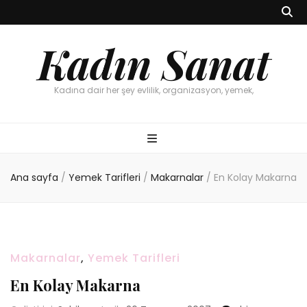
Kadın Sanat
Kadına dair her şey evlilik, organizasyon, yemek,
Ana sayfa
/
Yemek Tarifleri
/
Makarnalar
/
En Kolay Makarna
Makarnalar
,
Yemek Tarifleri
En Kolay Makarna