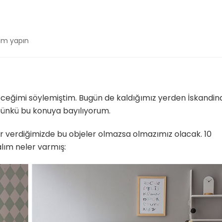
um yapın
nav
ürecek
eceğimi söylemiştim. Bugün de kaldığımız yerden İskandin
Çünkü bu konuya bayılıyorum.
ar verdiğimizde bu objeler olmazsa olmazımız olacak. 10
lım neler varmış: