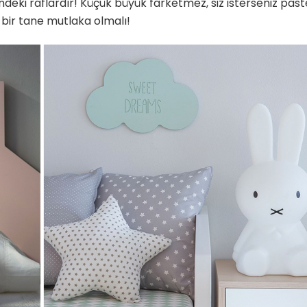
ndeki raflardır! Küçük büyük farketmez, siz isterseniz past
 bir tane mutlaka olmalı!
Yetenekli Kadınlar
Manşet
Yetenekli K
Ayşenur Akbuğa, @hobiluso,
Özgül Acır, Erse M
i
Yetenekli Kadınlar
Sahibi, Girişimci, Y
Kadınlar