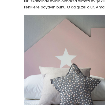
Bir İskandinav evinin olmazsa olmazı ev şekli
renklere boyayın bunu. O da güzel olur. Ama
Yetenekli Kadınlar
Yetenekli Kadınlar
üçük Keçici, Kübra’nın
Mücella Yörük,
rabiyeleri Organizasyon
@nilatasarimatolyesi, Yetenekl
 #YetenekliKadınlar
Kadınlar