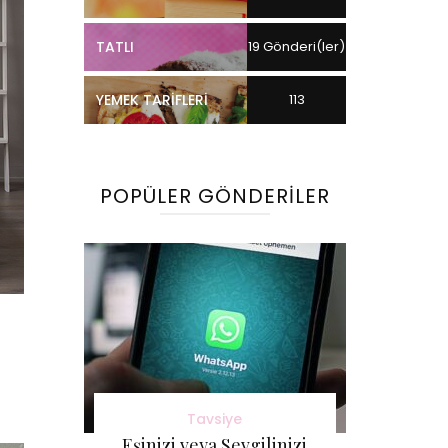
TATLI
19 Gönderi(ler)
YEMEK TARIFLERI
113
Gönderi(ler)
POPÜLER GÖNDERILER
Tavsiye
Eşinizi veya Sevgilinizi