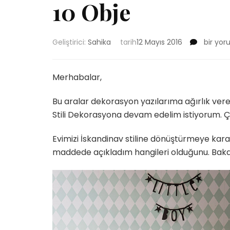
10 Obje
Evinizi
Geliştirici:
Sahika
tarih
12 Mayıs 2016
bir yor
İskandi
Stiline
Dönüşt
Merhabalar,
10
Obje
Bu aralar dekorasyon yazılarıma ağırlık ver
için
Stili Dekorasyona devam edelim istiyorum. 
Evimizi İskandinav stiline dönüştürmeye kar
maddede açıkladım hangileri olduğunu. Baka