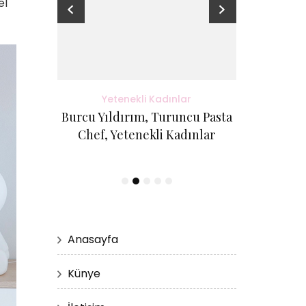
el
adınlar
Yetenekli Kadınlar
Yete
antı Evi
Burcu Yıldırım, Turuncu Pasta
Kübra Küçük
etenekli
Chef, Yetenekli Kadınlar
Cici Kurabi
Evi, #Ye
Anasayfa
Künye