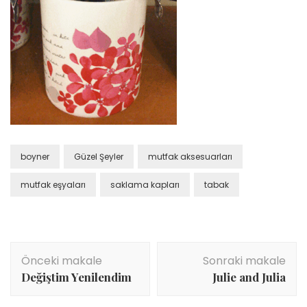
boyner
Güzel Şeyler
mutfak aksesuarları
mutfak eşyaları
saklama kapları
tabak
Yazı
Önceki makale
Sonraki makale
dolaşımı
Değiştim Yenilendim
Julie and Julia