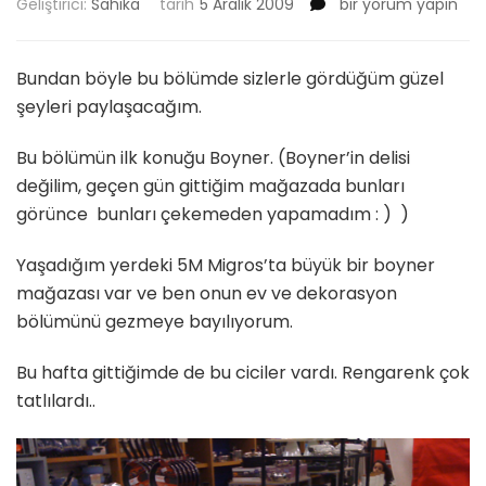
Güzel
Geliştirici:
Sahika
tarih
5 Aralık 2009
bir yorum yapın
Şeyler
için
Bundan böyle bu bölümde sizlerle gördüğüm güzel
şeyleri paylaşacağım.
Bu bölümün ilk konuğu Boyner. (Boyner’in delisi
değilim, geçen gün gittiğim mağazada bunları
görünce bunları çekemeden yapamadım : ) )
Yaşadığım yerdeki 5M Migros’ta büyük bir boyner
mağazası var ve ben onun ev ve dekorasyon
bölümünü gezmeye bayılıyorum.
Bu hafta gittiğimde de bu ciciler vardı. Rengarenk çok
tatlılardı..