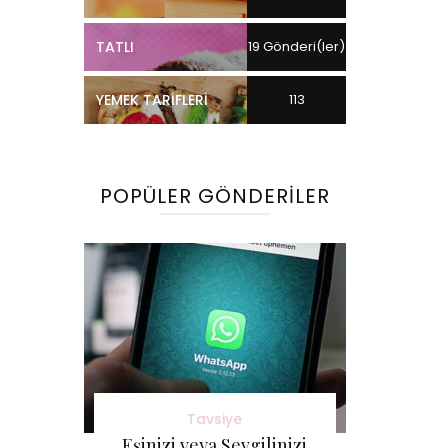
TATLI
19 Gönderi(ler)
YEMEK TARIFLERI
113
Gönderi(ler)
POPÜLER GÖNDERILER
Tavsiye
Eşinizi veya Sevgilinizi