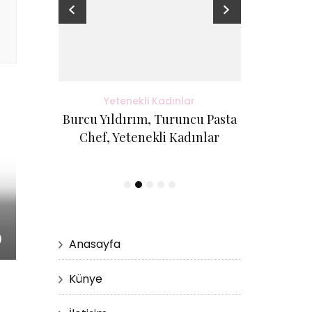
adınlar
Yetenekli Kadınlar
Yete
antı Evi
Burcu Yıldırım, Turuncu Pasta
Kübra Küçük
etenekli
Chef, Yetenekli Kadınlar
Cici Kurabi
Evi, #Ye
)
Anasayfa
Künye