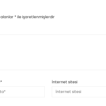
 alanlar
*
ile işaretlenmişlerdir
a
*
İnternet sitesi