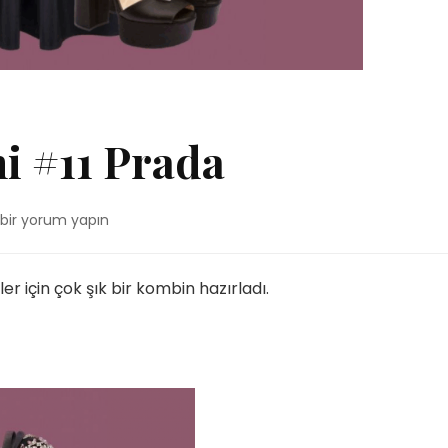
i #11 Prada
Haftanın
bir yorum yapın
Kombini
#11
Prada
r için çok şık bir kombin hazırladı.
için