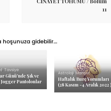
CİNAYET TOHUMU / Bölüm
11
Yetenekli Kadınlar
Manşet
Yetenekli K
 hoşunuza gidebilir...
Ayşenur Akbuğa, @hobiluso,
Özgül Acır, Erse M
i
Yetenekli Kadınlar
Sahibi, Girişimci, Y
Kadınlar
et
,
Tavsiye
Astroloji
,
Manşet
ar Günü’nde Şık ve
Haftalık Burç Yorumları
 Jogger Pantolonlar
(28 Kasım -4 Aralık 2022 