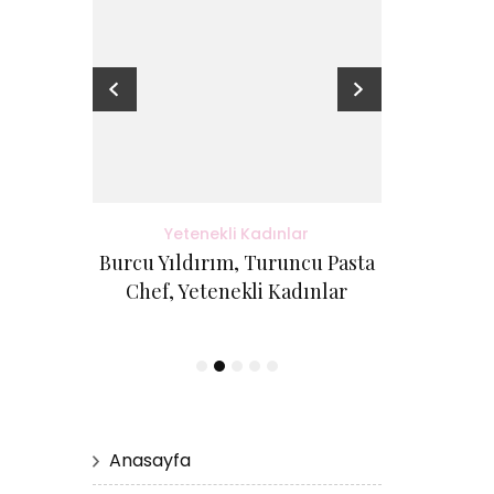
adınlar
Yetenekli Kadınlar
Yete
antı Evi
Burcu Yıldırım, Turuncu Pasta
Kübra Küçük
etenekli
Chef, Yetenekli Kadınlar
Cici Kurabi
Evi, #Ye
Anasayfa