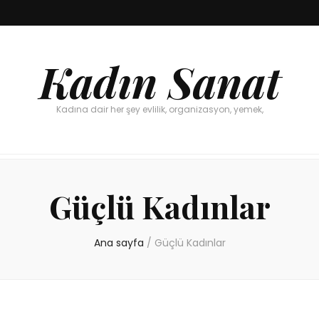
Kadın Sanat
Kadına dair her şey evlilik, organizasyon, yemek,
Güçlü Kadınlar
Ana sayfa
/
Güçlü Kadınlar