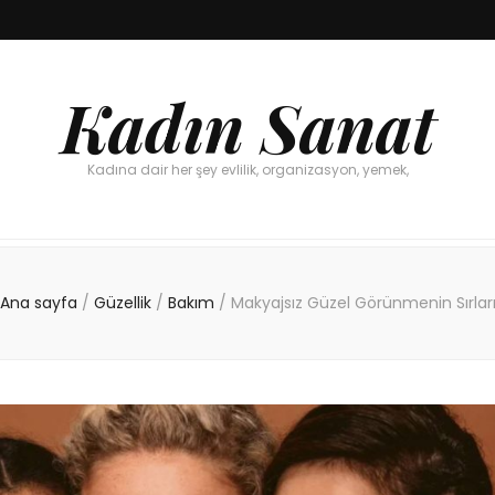
Kadın Sanat
Kadına dair her şey evlilik, organizasyon, yemek,
Ana sayfa
/
Güzellik
/
Bakım
/
Makyajsız Güzel Görünmenin Sırlar