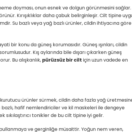
n neme doyması, onun esnek ve dolgun görünmesini sağlar.
ünür. Kırışıklıklar daha çabuk belirginleşir. Cilt tipine uy
ir. Su bazlı veya yağ bazlı ürünler, cildin ihtiyacına göre
ayati bir konu da güneş korumasıdır. Güneş ışınları, cildin
orumlusudur. Kış aylarında bile dışarı çıkarken güneş
orur. Bu alışkanlık,
pürüzsüz bir cilt
için uzun vadede en
ilde kurutucu ürünler sürmek, cildin daha fazla yağ üretmesin
su bazlı, hafif nemlendiriciler ve kil maskeleri ile dengeye
ıkılaştırıcı tonikler de bu cilt tipine iyi gelir.
ipi, pullanmaya ve gerginliğe müsaittir. Yoğun nem veren,