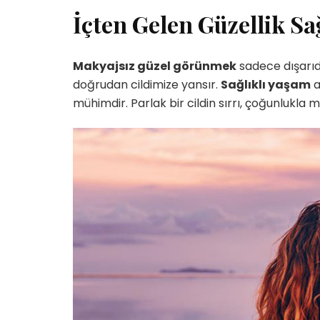
İçten Gelen Güzellik Sa
Makyajsız güzel görünmek
sadece dışarıd
doğrudan cildimize yansır.
Sağlıklı yaşam
a
mühimdir. Parlak bir cildin sırrı, çoğunlukla mu
Yetenekli Kadınlar
Yetenekli Kadınlar
üçük Keçici, Kübra’nın
Mücella Yörük,
rabiyeleri Organizasyon
@nilatasarimatolyesi, Yetenekl
 #YetenekliKadınlar
Kadınlar