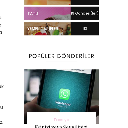
TATLI
19 Gönderi(ler)
a
a
YEMEK TARIFLERI
113
a
Gönderi(ler)
POPÜLER GÖNDERILER
ak
Bu
Tavsiye
z.
Eşinizi veya Sevgilinizi