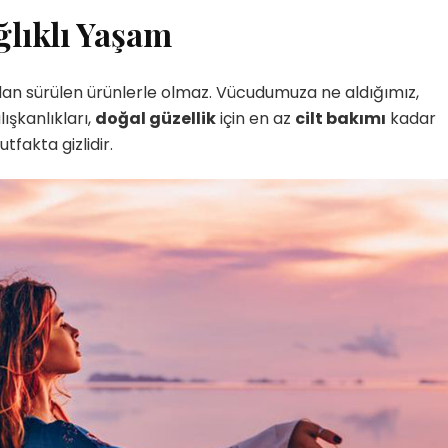
ğlıklı Yaşam
an sürülen ürünlerle olmaz. Vücudumuza ne aldığımız,
lışkanlıkları,
doğal güzellik
için en az
cilt bakımı
kadar
tfakta gizlidir.
Yetenekli Kadınlar
Manşet
Yetenekli K
Ayşenur Akbuğa, @hobiluso,
Özgül Acır, Erse M
i
Yetenekli Kadınlar
Sahibi, Girişimci, Y
Kadınlar