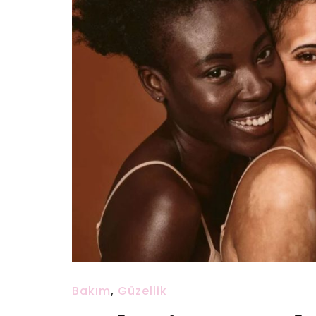
Bakım
,
Güzellik