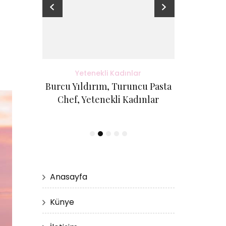
adınlar
Yetenekli Kadınlar
Yete
antı Evi
Burcu Yıldırım, Turuncu Pasta
Kübra Küçük
etenekli
Chef, Yetenekli Kadınlar
Cici Kurabi
Evi, #Ye
Anasayfa
Künye