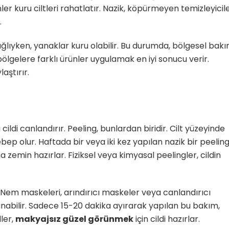
er kuru ciltleri rahatlatır. Nazik, köpürmeyen temizleyicil
.
yağlıyken, yanaklar kuru olabilir. Bu durumda, bölgesel bak
bölgelere farklı ürünler uygulamak en iyi sonucu verir.
laştırır.
ildi canlandırır. Peeling, bunlardan biridir. Cilt yüzeyinde
bep olur. Haftada bir veya iki kez yapılan nazik bir peeling
 zemin hazırlar. Fiziksel veya kimyasal peelingler, cildin
. Nem maskeleri, arındırıcı maskeler veya canlandırıcı
anabilir. Sadece 15-20 dakika ayırarak yapılan bu bakım,
ller,
makyajsız güzel görünmek
için cildi hazırlar.