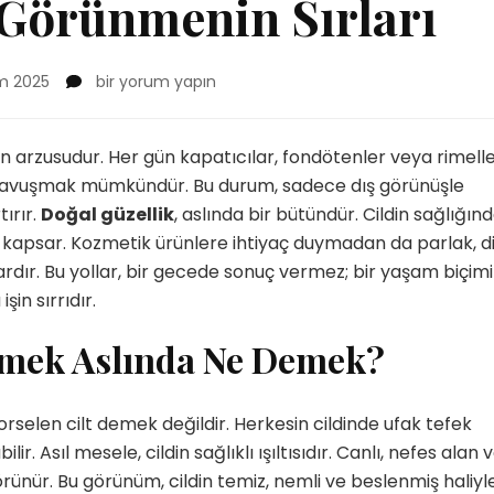
 Görünmenin Sırları
Makyajsız
m 2025
bir yorum yapın
Güzel
Görünmenin
Sırları
n arzusudur. Her gün kapatıcılar, fondötenler veya rimelle
için
e kavuşmak mümkündür. Bu durum, sadece dış görünüşle
ırır.
Doğal güzellik
, aslında bir bütündür. Cildin sağlığın
 kapsar. Kozmetik ürünlere ihtiyaç duymadan da parlak, d
rdır. Bu yollar, bir gecede sonuç vermez; bir yaşam biçimi
şin sırrıdır.
nmek Aslında Ne Demek?
porselen cilt demek değildir. Herkesin cildinde ufak tefek
lir. Asıl mesele, cildin sağlıklı ışıltısıdır. Canlı, nefes alan 
görünür. Bu görünüm, cildin temiz, nemli ve beslenmiş haliyl