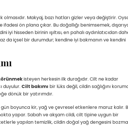
şık olmasıdır. Makyaj, bazı hatları gizler veya değiştirir. Oys
e ifadesi ön plana çıkar. Bu doğallığı benimsemek, dışarıy
ini iyi hisseden birinin ışıltısı, en pahalı aydınlatıcıdan dah
az da içsel bir durumdur; kendine iyi bakmanın ve kendini
ımı
 görünmek
isteyen herkesin ilk durağıdır. Cilt ne kadar
ı duyulur.
Cilt bakımı
bir lüks değil, cildin sağlığını korum
ceğe dönük bir yatırımdır.
ilt, gün boyunca kir, yağ ve çevresel etkenlere maruz kalır. 
h nokta yapar. Sabah ve akşam cildi, cilt tipine uygun bir
ketlerle yapılan temizlik, cildin doğal yağ dengesini bozma