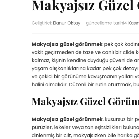
Makyajsız Güzel
Geliştirici:
Elanur Oktay
güncelleme tarihi
4 Kası
Makyajsız güzel görünmek
pek çok kadını
vakit geçirmeden de taze ve canlı bir cild
kalmaz, kişinin kendine duyduğu güveni de art
yaşam alışkanlıklarına kadar pek çok detayı
ve çekici bir görünüme kavuşmanın yolları va
halini almalıdır. Düzenli bir rutin oturtmak, bu i
Makyajsız Güzel Görü
Makyajsız güzel görünmek
, kusursuz bir 
pürüzler, lekeler veya ton eşitsizlikleri bulunabi
dinlenmiş bir cilt, makyajsızken bile harika 