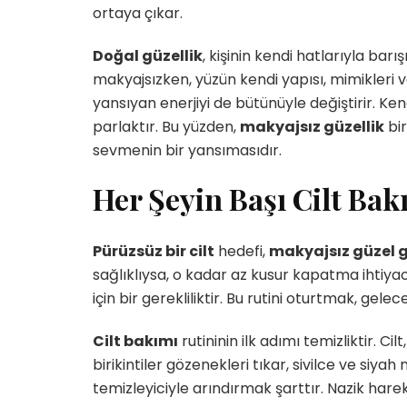
ortaya çıkar.
Doğal güzellik
, kişinin kendi hatlarıyla barı
makyajsızken, yüzün kendi yapısı, mimikleri v
yansıyan enerjiyi de bütünüyle değiştirir. Kend
parlaktır. Bu yüzden,
makyajsız güzellik
bir
sevmenin bir yansımasıdır.
Her Şeyin Başı Cilt Bak
Pürüzsüz bir cilt
hedefi,
makyajsız güzel
sağlıklıysa, o kadar az kusur kapatma ihtiyac
için bir gerekliliktir. Bu rutini oturtmak, gele
Cilt bakımı
rutininin ilk adımı temizliktir. C
birikintiler gözenekleri tıkar, sivilce ve siya
temizleyiciyle arındırmak şarttır. Nazik hare