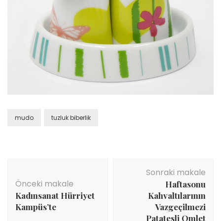
mudo
tuzluk biberlik
Yazı
Sonraki makale
dolaşımı
Önceki makale
Haftasonu
Kadınsanat Hürriyet
Kahvaltılarının
Kampüs’te
Vazgeçilmezi
Patatesli Omlet