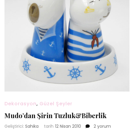
Dekorasyon
,
Güzel Şeyler
Mudo’dan Şirin Tuzluk&Biberlik
Mudo’dan
Geliştirici:
Sahika
tarih
12 Nisan 2010
2 yorum
Şirin