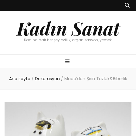
Kadın Sanat
Kadına dair her şey evlilik, organizasyon, yemek,
Ana sayfa
/
Dekorasyon
/
Mudo’dan Şirin Tuzluk&Biberlik