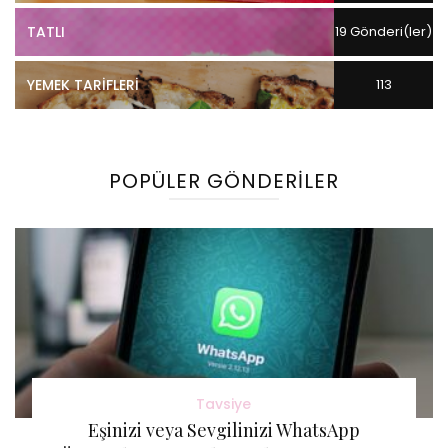
TATLI
19 Gönderi(ler)
YEMEK TARIFLERI
113
Gönderi(ler)
POPÜLER GÖNDERILER
Tavsiye
Eşinizi veya Sevgilinizi WhatsApp