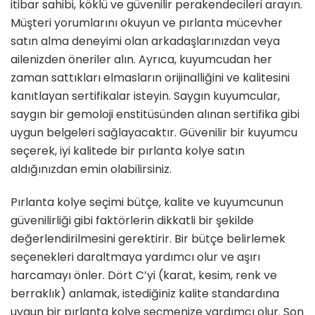
itibar sahibi, köklü ve güvenilir perakendecileri arayın.
Müşteri yorumlarını okuyun ve pırlanta mücevher
satın alma deneyimi olan arkadaşlarınızdan veya
ailenizden öneriler alın. Ayrıca, kuyumcudan her
zaman sattıkları elmasların orijinalliğini ve kalitesini
kanıtlayan sertifikalar isteyin. Saygın kuyumcular,
saygın bir gemoloji enstitüsünden alınan sertifika gibi
uygun belgeleri sağlayacaktır. Güvenilir bir kuyumcu
seçerek, iyi kalitede bir pırlanta kolye satın
aldığınızdan emin olabilirsiniz.
Pırlanta kolye seçimi bütçe, kalite ve kuyumcunun
güvenilirliği gibi faktörlerin dikkatli bir şekilde
değerlendirilmesini gerektirir. Bir bütçe belirlemek
seçenekleri daraltmaya yardımcı olur ve aşırı
harcamayı önler. Dört C’yi (karat, kesim, renk ve
berraklık) anlamak, istediğiniz kalite standardına
uygun bir pırlanta kolye seçmenize yardımcı olur. Son