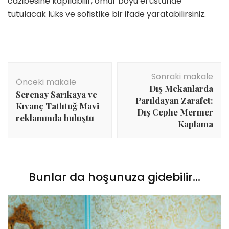
cazibesine kapılabilir, ömür boyu el üstünde
tutulacak lüks ve sofistike bir ifade yaratabilirsiniz.
Yazı
Sonraki makale
dolaşımı
Önceki makale
Dış Mekanlarda
Serenay Sarıkaya ve
Parıldayan Zarafet:
Kıvanç Tatlıtuğ Mavi
Dış Cephe Mermer
reklamında buluştu
Kaplama
Bunlar da hoşunuza gidebilir...