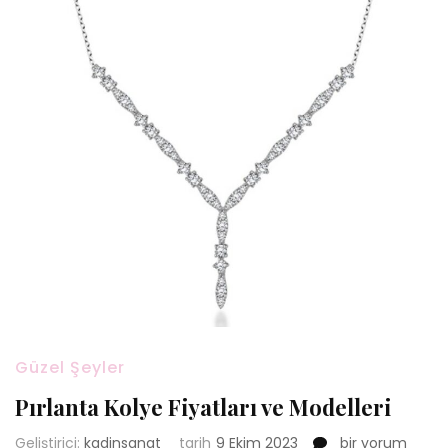
Güzel Şeyler
Pırlanta Kolye Fiyatları ve Modelleri
Pırlanta
Geliştirici:
kadinsanat
tarih
9 Ekim 2023
bir yorum