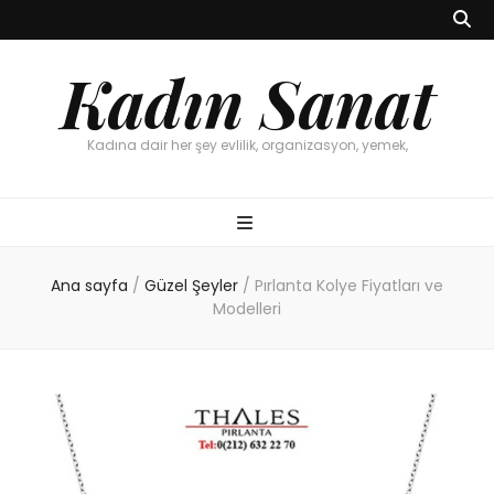
Kadın Sanat
Kadına dair her şey evlilik, organizasyon, yemek,
Ana sayfa
/
Güzel Şeyler
/
Pırlanta Kolye Fiyatları ve
Modelleri