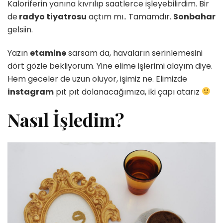
Kaloriferin yanına kıvrılıp saatlerce işleyebilirdim. Bir
için
de
radyo tiyatrosu
açtım mı.. Tamamdır.
Sonbahar
gelsiin.
Yazın
etamine
sarsam da, havaların serinlemesini
dört gözle bekliyorum. Yine elime işlerimi alayım diye.
Hem geceler de uzun oluyor, işimiz ne. Elimizde
instagram
pıt pıt dolanacağımıza, iki çapı atarız
Nasıl İşledim?