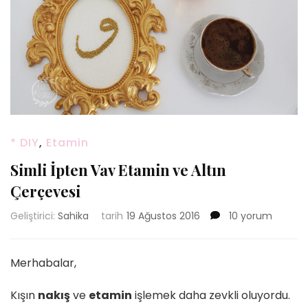
* DIY
,
Etamin
Simli İpten Vav Etamin ve Altın
Çerçevesi
Simli
Geliştirici:
Sahika
tarih
19 Ağustos 2016
10 yorum
İpten
Vav
Etamin
Merhabalar,
ve
Altın
Kışın
nakış
ve
etamin
işlemek daha zevkli oluyordu.
Çerçevesi