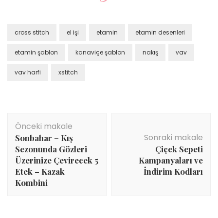
cross stitch
el işi
etamin
etamin desenleri
etamin şablon
kanaviçe şablon
nakış
vav
vav harfi
xstitch
Yazı
Önceki makale
dolaşımı
Sonraki makale
Sonbahar – Kış
Sezonunda Gözleri
Çiçek Sepeti
Üzerinize Çevirecek 5
Kampanyaları ve
Etek – Kazak
İndirim Kodları
Kombini