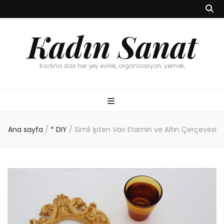
Kadın Sanat
Kadına dair her şey evlilik, organizasyon, yemek,
Ana sayfa
/
* DIY
/
Simli İpten Vav Etamin ve Altın Çerçevesi