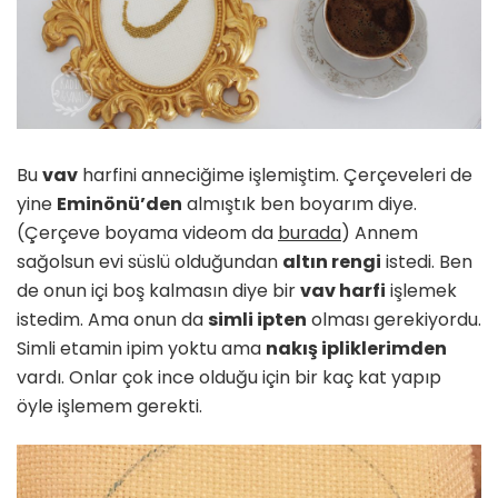
Bu
vav
harfini anneciğime işlemiştim. Çerçeveleri de
yine
Eminönü’den
almıştık ben boyarım diye.
(Çerçeve boyama videom da
burada
) Annem
sağolsun evi süslü olduğundan
altın rengi
istedi. Ben
de onun içi boş kalmasın diye bir
vav harfi
işlemek
istedim. Ama onun da
simli ipten
olması gerekiyordu.
Simli etamin ipim yoktu ama
nakış ipliklerimden
vardı. Onlar çok ince olduğu için bir kaç kat yapıp
öyle işlemem gerekti.