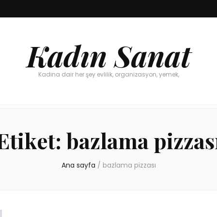
Kadın Sanat
Kadına dair her şey evlilik, organizasyon, yemek,
Etiket:
bazlama pizzas
Ana sayfa
/
bazlama pizzası