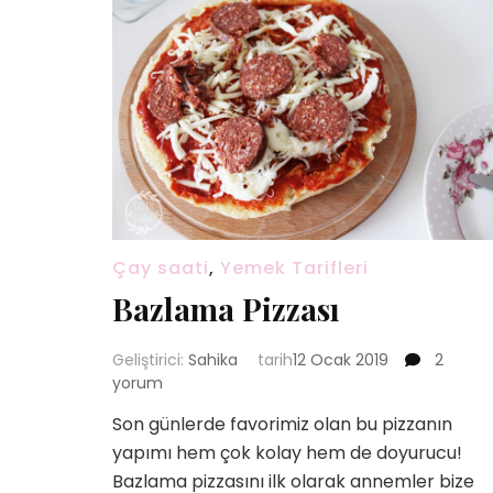
Çay saati
,
Yemek Tarifleri
Bazlama Pizzası
Bazlam
Geliştirici:
Sahika
tarih
12 Ocak 2019
2
Pizzası
yorum
için
Son günlerde favorimiz olan bu pizzanın
yapımı hem çok kolay hem de doyurucu!
Bazlama pizzasını ilk olarak annemler bize