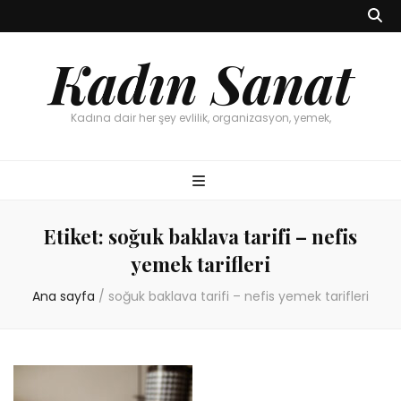
Kadın Sanat
Kadına dair her şey evlilik, organizasyon, yemek,
Etiket:
soğuk baklava tarifi – nefis
yemek tarifleri
Ana sayfa
/
soğuk baklava tarifi – nefis yemek tarifleri