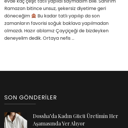
evde kaç çeşit tatlı yapıldı saymadım bile. Sanırım
Ramazan bitince unsuz, şekersiz diyetime geri
döneceğim
Bu kadar tatlı yapılıp da son
zamanların favorisi soğuk baklava yapılmadan
olmazdı. Hazır ablamız Çayçiçeği de bizdeyken
deneyelim dedik. Ortaya nefis …
SON GÖNDERILER
Dossha’da Kadın Gücü Üretimin Her
Aşamasında Yer Alıyor