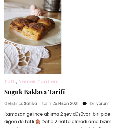
Tatlı
,
Yemek Tarifleri
Soğuk Baklava Tarifi
Soğuk
Geliştirici:
Sahika
tarih
25 Nisan 2021
bir yorum
Baklava
Ramazan gelince aklıma 2 şey düşüyor, biri pide
Tarifi
diğeri de tatlı
Daha 2 hafta olmadı ama bizim
için