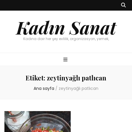
Kadın Sanat
Kadına dair her şey evlilik, organizasyon, yemek,
Etiket:
zeytinyağlı patlıcan
Ana sayfa
/
zeytinyağlı patlıcan