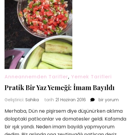
Anneannemden Tarifler
,
Yemek Tarifleri
Pratik Bir Yaz Yemeği: İmam Bayıldı
Pratik
Geliştirici:
Sahika
tarih
21 Haziran 2016
bir yorum
Bir
Merhaba, Dün ne pişirsem diye düşünürken aklıma
Yaz
dolaptaki patlıcanlar ve domatesler geldi. Kafamda
Yemeği:
İmam
bir ışık yandı. Neden imam bayıldı yapmıyorum
Bayıldı
dedim. Biz aslında ona zeytinyağlı patlıcan deriz