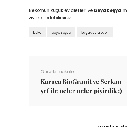
Beko’nun küçük ev aletleri ve
beyaz eşya
mo
ziyaret edebilirsiniz.
beko
beyaz eşya
küçük ev aletleri
Yazı
dolaşımı
Önceki makale
Karaca BioGranit ve Serkan
şef ile neler neler pişirdik :)