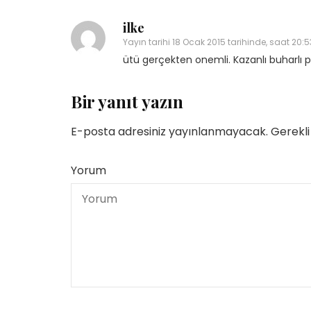
ilke
Yayın tarihi
18 Ocak 2015 tarihinde, saat 20:5
ütü gerçekten onemli. Kazanlı buharlı ph
Bir yanıt yazın
Yetenekli Kadınlar
Yetenekli Kadınlar
üçük Keçici, Kübra’nın
Mücella Yörük,
E-posta adresiniz yayınlanmayacak.
Gerekli
rabiyeleri Organizasyon
@nilatasarimatolyesi, Yetenekl
 #YetenekliKadınlar
Kadınlar
Yorum