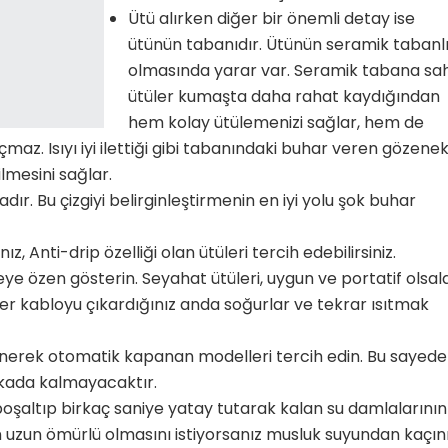
Ütü alırken diğer bir önemli detay ise
ütünün tabanıdır. Ütünün seramik tabanl
olmasında yarar var. Seramik tabana sa
ütüler kumaşta daha rahat kaydığından
hem kolay ütülemenizi sağlar, hem de
maz. Isıyı iyi ilettiği gibi tabanındaki buhar veren gözene
ilmesini sağlar.
dır. Bu çizgiyi belirginleştirmenin en iyi yolu şok buhar
 Anti-drip özelliği olan ütüleri tercih edebilirsiniz.
ye özen gösterin. Seyahat ütüleri, uygun ve portatif olsal
tüler kabloyu çıkardığınız anda soğurlar ve tekrar ısıtmak
ünerek otomatik kapanan modelleri tercih edin. Bu sayede
rkada kalmayacaktır.
oşaltıp birkaç saniye yatay tutarak kalan su damlalarının
zun ömürlü olmasını istiyorsanız musluk suyundan kaçını