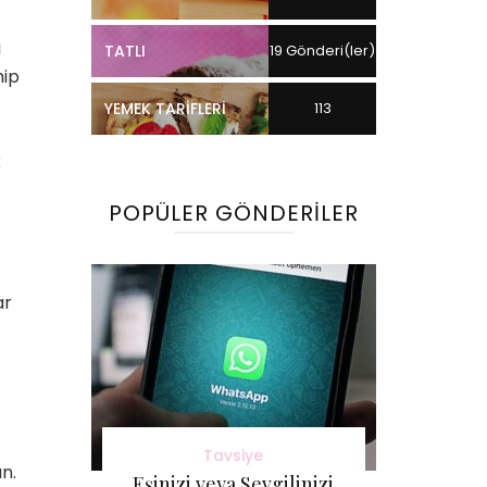
ı
TATLI
19 Gönderi(ler)
hip
YEMEK TARIFLERI
113
k
Gönderi(ler)
POPÜLER GÖNDERILER
ar
Tavsiye
n.
Eşinizi veya Sevgilinizi