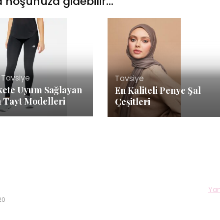
 hoşunuza gidebilir...
,
Tavsiye
Tavsiye
kete Uyum Sağlayan
En Kaliteli Penye Şal
 Tayt Modelleri
Çeşitleri
Yan
20