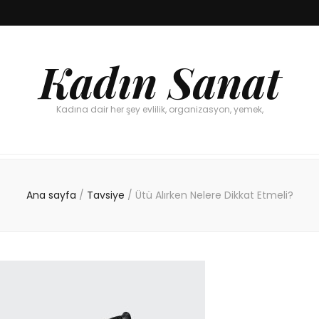
Kadın Sanat
Kadına dair her şey evlilik, organizasyon, yemek,
Ana sayfa
/
Tavsiye
/
Ütü Alırken Nelere Dikkat Etmeli?