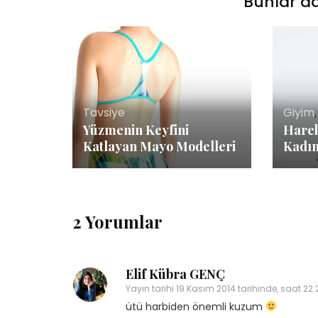
Bunlar da
Tavsiye
Giyim
Yüzmenin Keyfini
Hare
Katlayan Mayo Modelleri
Kadın
2 Yorumlar
Elif Kübra GENÇ
Yayın tarihi
19 Kasım 2014 tarihinde, saat 22:
ütü harbiden önemli kuzum