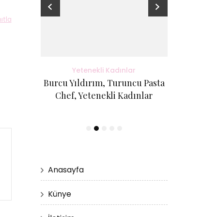
ıtla
adınlar
Yetenekli Kadınlar
Yete
antı Evi
Burcu Yıldırım, Turuncu Pasta
Kübra Küçük
etenekli
Chef, Yetenekli Kadınlar
Cici Kurabi
Evi, #Ye
Anasayfa
Künye