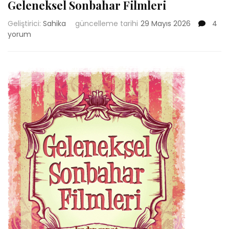
Geleneksel Sonbahar Filmleri
Gelen
Geliştirici:
Sahika
güncelleme tarihi
29 Mayıs 2026
4
Sonb
yorum
Filmle
için