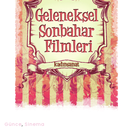
Günce
,
Sinema