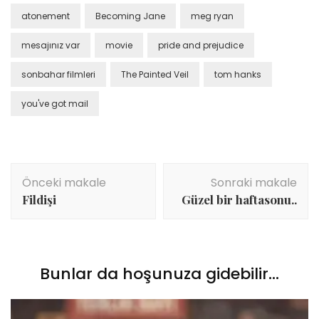
atonement
Becoming Jane
meg ryan
mesajınız var
movie
pride and prejudice
sonbahar filmleri
The Painted Veil
tom hanks
you've got mail
Yazı
Önceki makale
Sonraki makale
dolaşımı
Fildişi
Güzel bir haftasonu..
Bunlar da hoşunuza gidebilir...