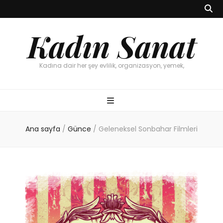
Kadın Sanat
Kadına dair her şey evlilik, organizasyon, yemek,
Ana sayfa
/
Günce
/
Geleneksel Sonbahar Filmleri