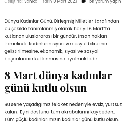
8
Geliştirici:
Sahika
tarih
8 Mart 2023
bir yorum yapın
Mart
Dünya
Kadınlar
Dünya Kadınlar Günü, Birleşmiş Milletler tarafından
Günü
bu şekilde tanımlanmış olarak her yıl 8 Mart’ta
için
kutlanan uluslararası bir gündür. İnsan hakları
temelinde kadınların siyasi ve sosyal bilincinin
geliştirilmesine, ekonomik, siyasi ve sosyal
başarılarının kutlanmasına ayrılmaktadır.
8 Mart dünya kadınlar
günü kutlu olsun
Bu sene yaşadığımız felaket nedeniyle evsiz, yurtsuz
kalan.. Eşini dostunu, tüm akrabalarını kaybeden..
Tüm güçlü kadınlarımızın kadınlar günü kutlu olsun..