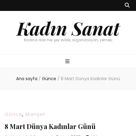
Kadın Sanat
Kadına dair her şey evlilik, organizasyon, yemek,
Ana sayfa
/
Günce
/
8 Mart Dünya Kadınlar Günü
Günce
,
Manşet
8 Mart Dünya Kadınlar Günü