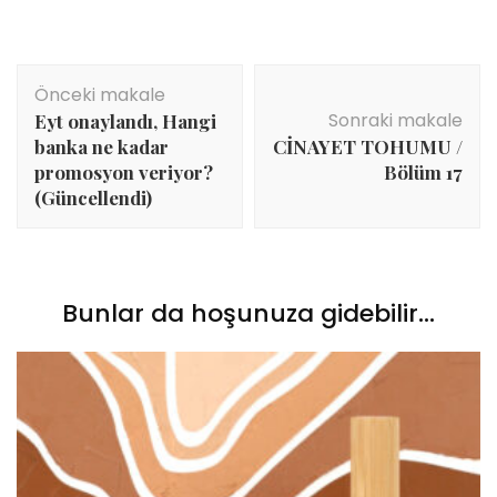
Yazı
Önceki makale
dolaşımı
Sonraki makale
Eyt onaylandı, Hangi
banka ne kadar
CİNAYET TOHUMU /
promosyon veriyor?
Bölüm 17
(Güncellendi)
Bunlar da hoşunuza gidebilir...