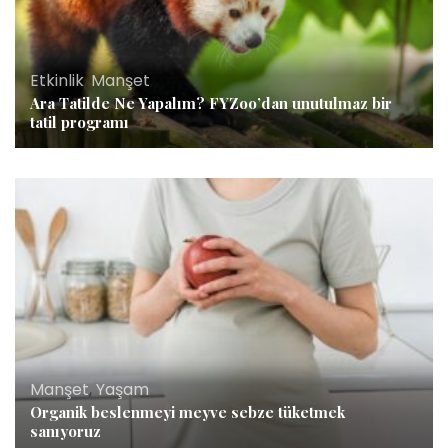
Etkinlik
,
Manşet
Ara Tatilde Ne Yapalım? FYZoo’dan unutulmaz bir
tatil programı
Manşet
,
Yaşam
Organik beslenmeyi meyve sebze tüketmek
sanıyoruz