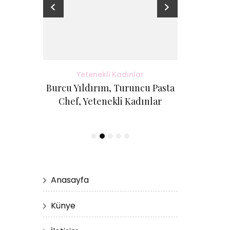
adınlar
Yetenekli Kadınlar
Yete
antı Evi
Burcu Yıldırım, Turuncu Pasta
Kübra Küçük
etenekli
Chef, Yetenekli Kadınlar
Cici Kurabi
Evi, #Ye
Anasayfa
Künye