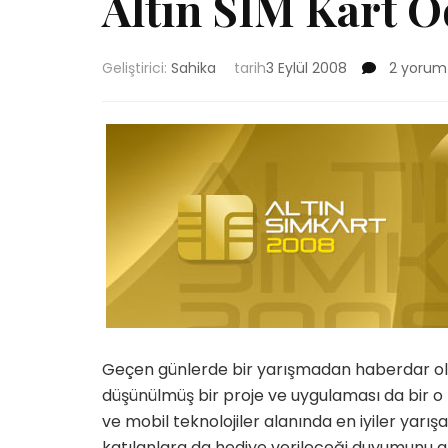
Altın SIM Kart Ö
Altın
Geliştirici:
Sahika
tarih
3 Eylül 2008
2 yorum
SIM
Kart
Ödülleri
için
Geçen günlerde bir yarışmadan haberdar oldum
düşünülmüş bir proje ve uygulaması da bir o
ve mobil teknolojiler alanında en iyiler yar
katılanlara da hediye verileceği duyumunu a