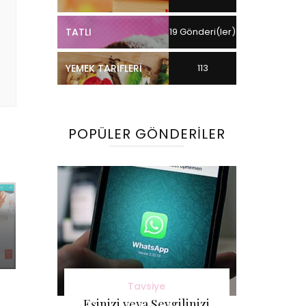
TATLI
19 Gönderi(ler)
YEMEK TARIFLERI
113
Gönderi(ler)
POPÜLER GÖNDERILER
Tavsiye
Eşinizi veya Sevgilinizi