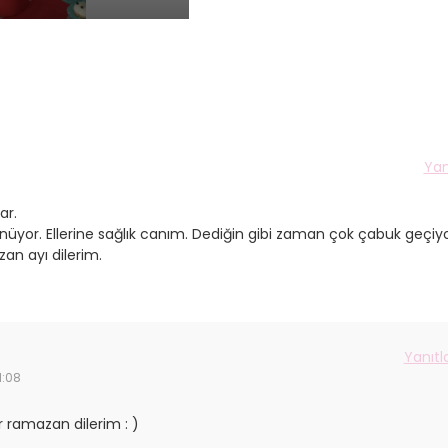
Yan
ar.
yor. Ellerine sağlık canım. Dediğin gibi zaman çok çabuk geçiyo
zan ayı dilerim.
Yanıtl
1:08
ir ramazan dilerim : )