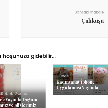
Sonraki makale
Çalıkuşu
 hoşunuza gidebilir...
Günce
Kadınsanat İphone
Uygulaması Yayında!
&Bebek
,
Günce
er 2 Yaşında Doğum
üz ve Süslerimiz