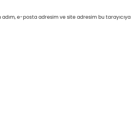
n adım, e-posta adresim ve site adresim bu tarayıcıya
Yetenekli Kadınlar
Manşet
Yetenekli K
Ayşenur Akbuğa, @hobiluso,
Özgül Acır, Erse M
i
Yetenekli Kadınlar
Sahibi, Girişimci, Y
Kadınlar