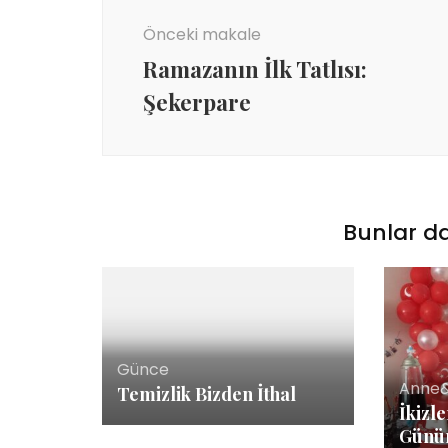
dolaşımı
Önceki makale
Ramazanın İlk Tatlısı:
Şekerpare
Bunlar da
Günce
Anne
Temizlik Bizden İthal
İkizl
Günüm