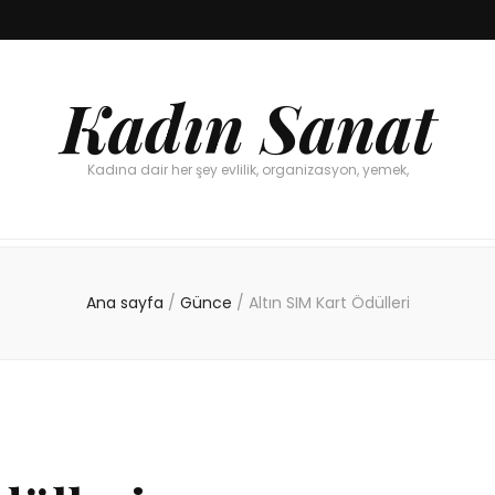
Kadın Sanat
Kadına dair her şey evlilik, organizasyon, yemek,
Ana sayfa
/
Günce
/
Altın SIM Kart Ödülleri