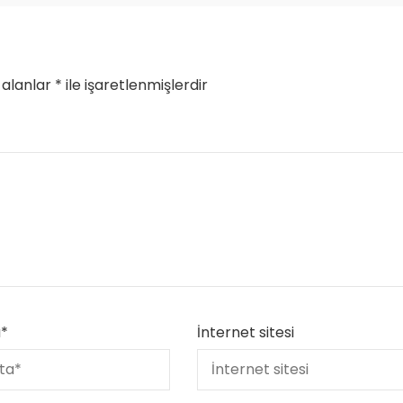
 alanlar
*
ile işaretlenmişlerdir
a
*
İnternet sitesi