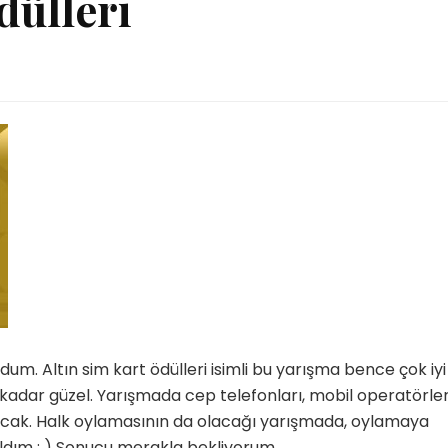
dülleri
. Altın sim kart ödülleri isimli bu yarışma bence çok iyi
 kadar güzel. Yarışmada cep telefonları, mobil operatörle
ışacak. Halk oylamasının da olacağı yarışmada, oylamaya
ldım : ) Sonucu merakla bekliyorum.