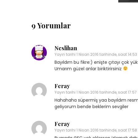
9 Yorumlar
Neslihan
Yayın tarihi
1 Nisan 2016 tarihinde, saat 14:53
Bayıldım bu fikre:) enişte çıtayı çok 
Umarım güzel anlar biriktirirsiniz
Feray
Yayın tarihi
1 Nisan 2016 tarihinde, saat 17:57
Hahahaha süpermiş yaa bayıldım resmen f
geliyorum bende beklerim sevgiler
Feray
Yayın tarihi
1 Nisan 2016 tarihinde, saat 17:58
Buarada GFC yok eklersen izlemek daha