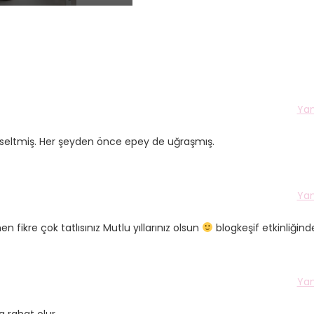
Yan
yükseltmiş. Her şeyden önce epey de uğraşmış.
Yan
ikre çok tatlısınız Mutlu yıllarınız olsun
blogkeşif etkinliğin
Yan
 rahat olur