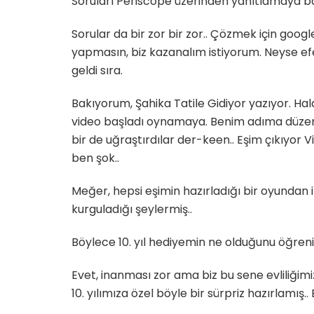
Soruları Periscope üzerinden yanıtlamaya baş
Sorular da bir zor bir zor.. Çözmek için go
yapmasın, biz kazanalım istiyorum. Neyse efe
geldi sıra.
Bakıyorum, Şahika Tatile Gidiyor yazıyor. Hal
video başladı oynamaya. Benim adıma düzenl
bir de uğraştırdılar der-keen.. Eşim çıkıyor Vi
ben şok..
Meğer, hepsi eşimin hazırladığı bir oyundan
kurguladığı şeylermiş..
Böylece 10. yıl hediyemin ne olduğunu öğren
Evet, inanması zor ama biz bu sene evliliğimi
10. yılımıza özel böyle bir sürpriz hazırlamış..