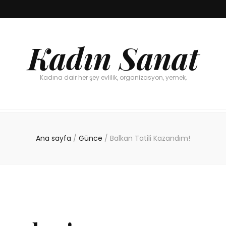
Kadın Sanat
Kadına dair her şey evlilik, organizasyon, yemek,
Ana sayfa
/
Günce
/
Balkan Tatili Kazandım!