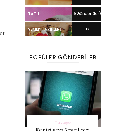
TATLI
19 Gönderi(ler)
YEMEK TARIFLERI
113
or.
Gönderi(ler)
POPÜLER GÖNDERILER
Tavsiye
Eşinizi veya Sevgilinizi