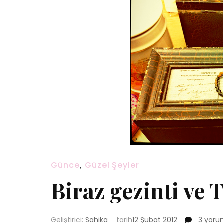
Günce
,
Güzel Şeyler
Biraz gezinti ve
Biraz
Geliştirici:
Sahika
tarih
12 Şubat 2012
3 yoru