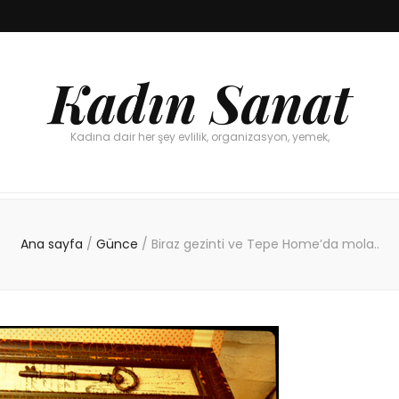
Kadın Sanat
Kadına dair her şey evlilik, organizasyon, yemek,
Ana sayfa
/
Günce
/
Biraz gezinti ve Tepe Home’da mola..