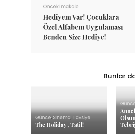
dolaşımı
Önceki makale
Hediyem Var! Çocuklara
Özel Alfabem Uygulaması
Benden Size Hediye!
Bunlar da
Günc
Annel
Günce
,
Sinema
,
Tavsiye
Olsun
The Holiday , Tatil!
Tebri