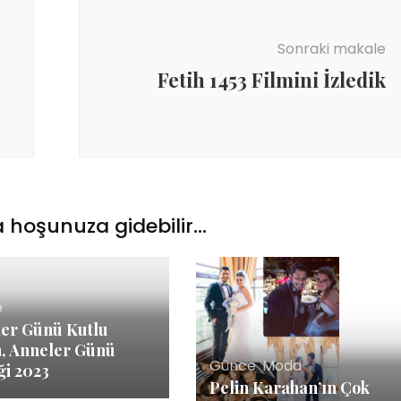
Sonraki makale
Fetih 1453 Filmini İzledik
 hoşunuza gidebilir...
e
er Günü Kutlu
, Anneler Günü
Günce
,
Moda
ği 2023
Pelin Karahan’ın Çok