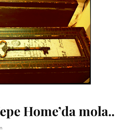
 Tepe Home’da mola..
m