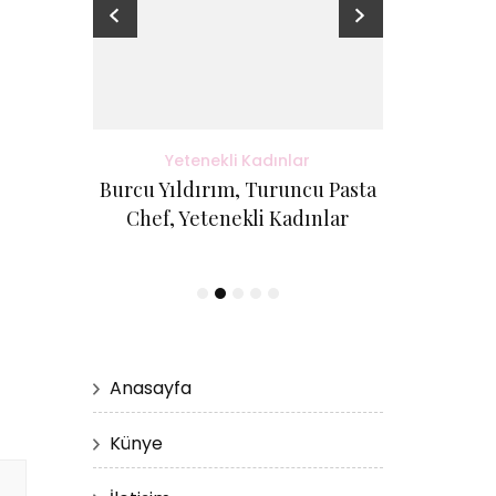
adınlar
Yetenekli Kadınlar
Yete
antı Evi
Burcu Yıldırım, Turuncu Pasta
Kübra Küçük
etenekli
Chef, Yetenekli Kadınlar
Cici Kurabi
Evi, #Ye
Anasayfa
Künye