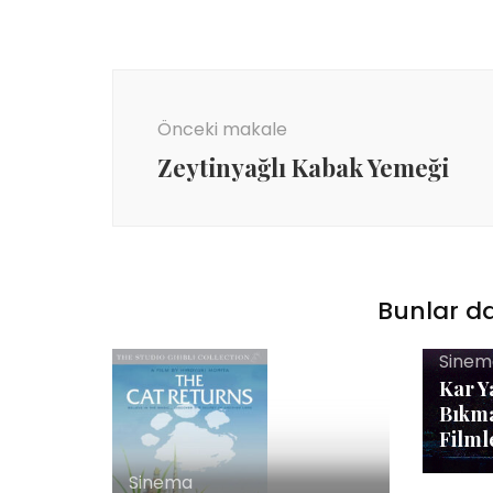
Yazı
dolaşımı
Önceki makale
Zeytinyağlı Kabak Yemeği
Bunlar da
Sinem
Kar Y
Bıkma
Filml
Sinema