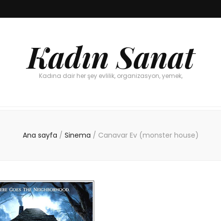
Kadın Sanat
Kadına dair her şey evlilik, organizasyon, yemek,
Ana sayfa
/
Sinema
/
Canavar Ev (monster house)