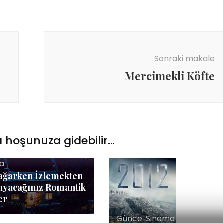
Sonraki makale
Mercimekli Köfte
 hoşunuza gidebilir...
a
ağarken İzlemekten
yacağınız Romantik
er
Günce
,
Sinema