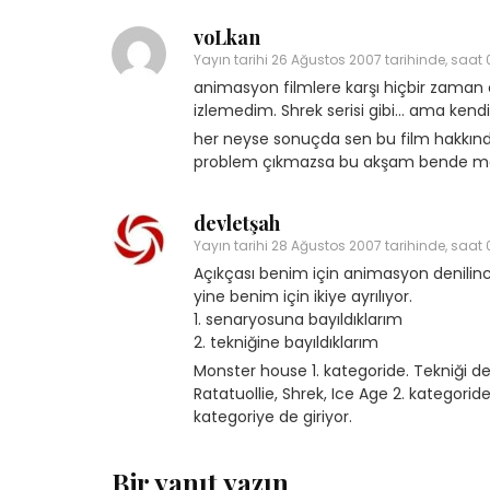
voLkan
Yayın tarihi
26 Ağustos 2007 tarihinde, saat 
animasyon filmlere karşı hiçbir zaman 
izlemedim. Shrek serisi gibi… ama kend
her neyse sonuçda sen bu film hakkınd
Yetenekli Kadınlar
Yetenekli Kadınlar
problem çıkmazsa bu akşam bende monst
üçük Keçici, Kübra’nın
Mücella Yörük,
rabiyeleri Organizasyon
@nilatasarimatolyesi, Yetenekl
devletşah
 #YetenekliKadınlar
Kadınlar
Yayın tarihi
28 Ağustos 2007 tarihinde, saat 
Açıkçası benim için animasyon denilince
yine benim için ikiye ayrılıyor.
1. senaryosuna bayıldıklarım
2. tekniğine bayıldıklarım
Monster house 1. kategoride. Tekniği de
Ratatuollie, Shrek, Ice Age 2. kategoride
kategoriye de giriyor.
Bir yanıt yazın