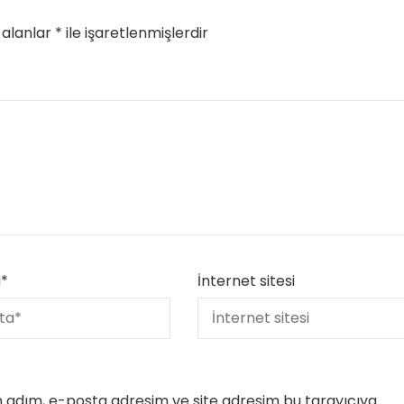
 alanlar
*
ile işaretlenmişlerdir
a
*
İnternet sitesi
n adım, e-posta adresim ve site adresim bu tarayıcıya