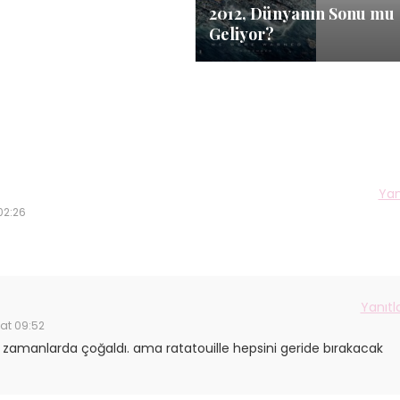
2012, Dünyanın Sonu mu
Geliyor?
Yan
02:26
Yanıtl
aat 09:52
 zamanlarda çoğaldı. ama ratatouille hepsini geride bırakacak