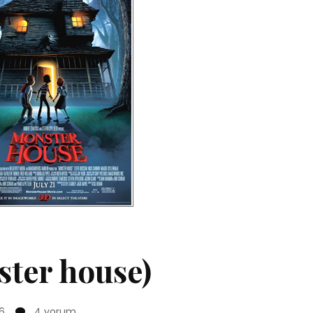
ster house)
Canavar
6
4 yorum