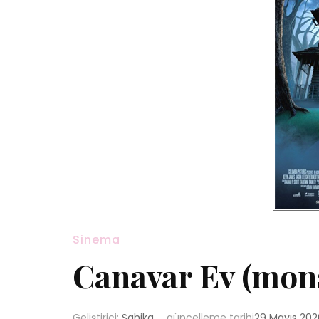
Sinema
Canavar Ev (mon
Geliştirici:
Sahika
güncelleme tarihi
29 Mayıs 202