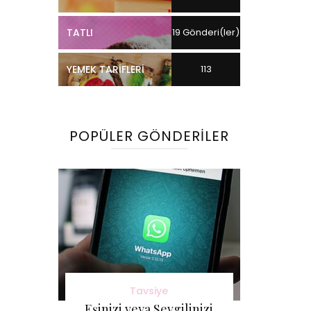
TATLI
19 Gönderi(ler)
YEMEK TARIFLERI
113
Gönderi(ler)
POPÜLER GÖNDERILER
Tavsiye
Eşinizi veya Sevgilinizi