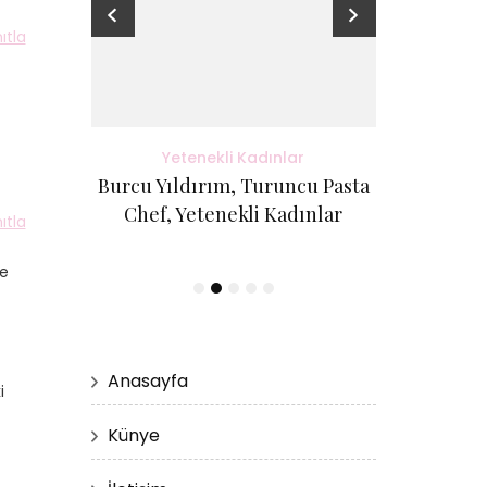
ıtla
adınlar
Yetenekli Kadınlar
Yete
antı Evi
Burcu Yıldırım, Turuncu Pasta
Kübra Küçük
etenekli
Chef, Yetenekli Kadınlar
Cici Kurabi
ıtla
Evi, #Ye
de
Anasayfa
i
Künye