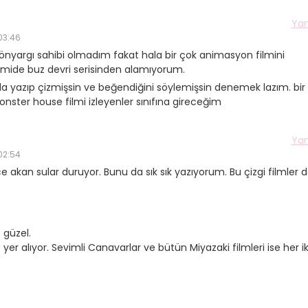
Yan
03:46
önyargı sahibi olmadım fakat hala bir çok animasyon filmini
imide buz devri serisinden alamıyorum.
a yazıp çizmişsin ve beğendiğini söylemişsin denemek lazım. bir
Yetenekli Kadınlar
Manşet
Yetenekli K
er house filmi izleyenler sınıfına gireceğim
Ayşenur Akbuğa, @hobiluso,
Özgül Acır, Erse M
i
Yetenekli Kadınlar
Sahibi, Girişimci, Y
Yan
Kadınlar
02:54
 akan sular duruyor. Bunu da sık sık yazıyorum. Bu çizgi filmler 
 güzel.
 yer alıyor. Sevimli Canavarlar ve bütün Miyazaki filmleri ise her ik