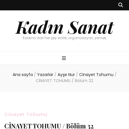
Kadın Sanat
Kadına dair her şey evlilik, organizasyon, yemek,
Ana sayfa
/
Yazarlar
/
Ayşe Nur
/
Cinayet Tohumu
/
CİNAYET TOHUMU / Bölüm 32
Cinayet Tohumu
CİNAYET TOHUMU / Bölüm 32