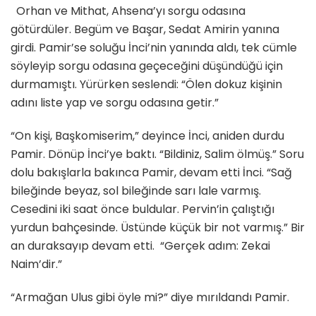
Orhan ve Mithat, Ahsena’yı sorgu odasına
götürdüler. Begüm ve Başar, Sedat Amirin yanına
girdi. Pamir’se soluğu İnci’nin yanında aldı, tek cümle
söyleyip sorgu odasına geçeceğini düşündüğü için
durmamıştı. Yürürken seslendi: “Ölen dokuz kişinin
adını liste yap ve sorgu odasına getir.”
“On kişi, Başkomiserim,” deyince İnci, aniden durdu
Pamir. Dönüp İnci’ye baktı. “Bildiniz, Salim ölmüş.” Soru
dolu bakışlarla bakınca Pamir, devam etti İnci. “Sağ
bileğinde beyaz, sol bileğinde sarı lale varmış.
Cesedini iki saat önce buldular. Pervin’in çalıştığı
yurdun bahçesinde. Üstünde küçük bir not varmış.” Bir
an duraksayıp devam etti. “Gerçek adım: Zekai
Naim’dir.”
“Armağan Ulus gibi öyle mi?” diye mırıldandı Pamir.