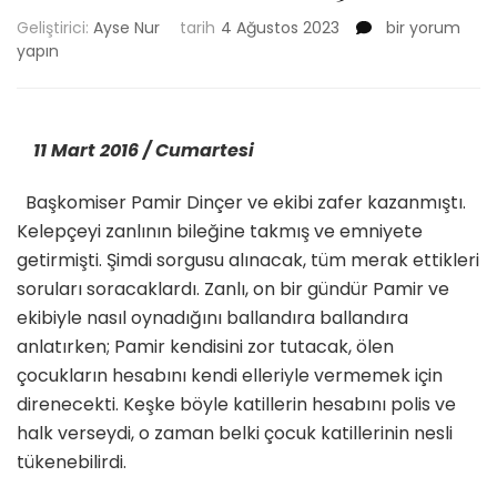
CİNAYET
Geliştirici:
Ayse Nur
tarih
4 Ağustos 2023
bir yorum
TOHUMU
yapın
/
Bölüm
32
için
11 Mart 2016 / Cumartesi
Başkomiser Pamir Dinçer ve ekibi zafer kazanmıştı.
Kelepçeyi zanlının bileğine takmış ve emniyete
getirmişti. Şimdi sorgusu alınacak, tüm merak ettikleri
soruları soracaklardı. Zanlı, on bir gündür Pamir ve
ekibiyle nasıl oynadığını ballandıra ballandıra
anlatırken; Pamir kendisini zor tutacak, ölen
çocukların hesabını kendi elleriyle vermemek için
direnecekti. Keşke böyle katillerin hesabını polis ve
halk verseydi, o zaman belki çocuk katillerinin nesli
tükenebilirdi.