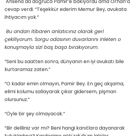
Ahsena da doğruca Pamir’e bakıyordu ama Orhan’a
cevap verdi. “Teşekkür ederim Memur Bey, avukata
ihtiyacım yok.”
Bu andan itibaren anlatıcınız olarak geri
çekiliyorum. Sorgu odasının duvarlarını inleten o
konuşmayla sizi baş başa bırakıyorum.
“Seni bu saatten sonra, dünyanın en iyi avukatı bile
kurtaramaz zaten.”
“O kadar emin olmayın, Pamir Bey. En geç akşama,
elimi kolumu sallayarak çıkar gidersem, pişman
olursunuz.”
“Öyle bir şey olmayacak.”
“Bir deliliniz var mı? Beni hangi kanıtlara dayanarak
tutukladınız? Kardeşime götürdüğüm laleler