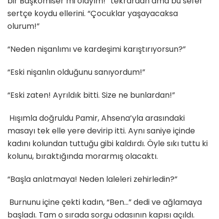
bir Başkomiser mi olayım!” tekrardan ama bu sefer
sertçe koydu ellerini. “Çocuklar yaşayacaksa
olurum!”
“Neden nişanlımı ve kardeşimi karıştırıyorsun?”
“Eski nişanlın olduğunu sanıyordum!”
“Eski zaten! Ayrıldık bitti. Size ne bunlardan!”
Hışımla doğruldu Pamir, Ahsena’yla arasındaki
masayı tek elle yere devirip itti. Aynı saniye içinde
kadını kolundan tuttuğu gibi kaldırdı. Öyle sıkı tuttu ki
kolunu, bıraktığında morarmış olacaktı.
“Başla anlatmaya! Neden laleleri zehirledin?”
Burnunu içine çekti kadın, “Ben…” dedi ve ağlamaya
başladı. Tam o sırada sorgu odasının kapısı açıldı.