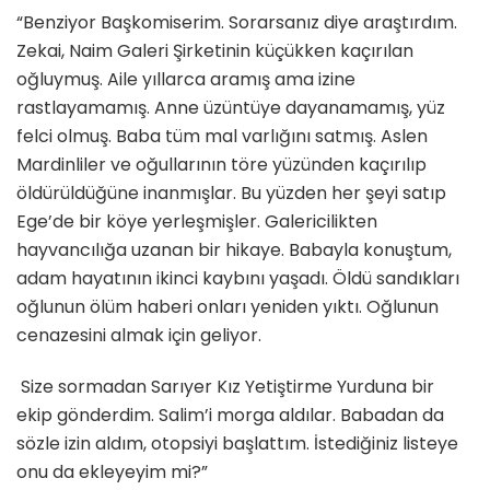
“Benziyor Başkomiserim. Sorarsanız diye araştırdım.
Zekai, Naim Galeri Şirketinin küçükken kaçırılan
oğluymuş. Aile yıllarca aramış ama izine
rastlayamamış. Anne üzüntüye dayanamamış, yüz
felci olmuş. Baba tüm mal varlığını satmış. Aslen
Mardinliler ve oğullarının töre yüzünden kaçırılıp
öldürüldüğüne inanmışlar. Bu yüzden her şeyi satıp
Ege’de bir köye yerleşmişler. Galericilikten
hayvancılığa uzanan bir hikaye. Babayla konuştum,
adam hayatının ikinci kaybını yaşadı. Öldü sandıkları
oğlunun ölüm haberi onları yeniden yıktı. Oğlunun
cenazesini almak için geliyor.
Size sormadan Sarıyer Kız Yetiştirme Yurduna bir
ekip gönderdim. Salim’i morga aldılar. Babadan da
sözle izin aldım, otopsiyi başlattım. İstediğiniz listeye
onu da ekleyeyim mi?”