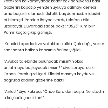
Yataktan kalkamayacak kadar çok dönüyordu başı.
Gözlerini kapatıp yeniden uykuya dalmayı denedi
ama başarılı olamadı. Üstelik baş dönmesi, midesini
etkilemişti. Pamir’e ihtiyacı vardı, telefonu bile
uzaktaydı. Duvardaki saate baktı:
“09.15”
Kim bilir
Pamir kaçta çıkıp gitmişti.
Kendini toparladı ve yataktan kalktı. Çok değil, yarım
saat sonra balkon kapısının önüne yığıldı.
“Avukat talebinde bulunacak mısın? Yoksa
anlatmaya başlayacak mısın?” diye soruyordu ki
Orhan, Pamir girdi içeri. Ellerini masaya koydu ve
doğruca kadının gözlerine baktı.
“Anlat!” diye kükredi. “Önce Sara’dan başla. Ne istedin
o küçücük çocuktan!”