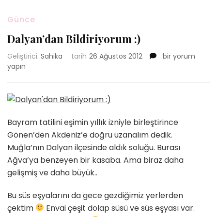
Günce
Dalyan’dan Bildiriyorum :)
Dalyan’dan
Geliştirici:
Sahika
tarih
26 Ağustos 2012
bir yorum
Bildiriyorum
yapın
:)
için
Bayram tatilini eşimin yıllık izniyle birleştirince
Gönen’den Akdeniz’e doğru uzanalım dedik.
Muğla’nın Dalyan ilçesinde aldık soluğu. Burası
Ağva’ya benzeyen bir kasaba. Ama biraz daha
gelişmiş ve daha büyük..
Bu süs eşyalarını da gece gezdiğimiz yerlerden
çektim
Envai çeşit dolap süsü ve süs eşyası var.