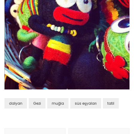
dalyan
Gezi
muğla
süs eşyaları
tatil
Yazı