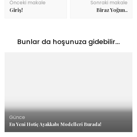
Önceki makale
Sonraki makale
dolaşımı
Giriş!
Biraz Yoğun..
Bunlar da hoşunuza gidebilir...
Günce
En Yeni Hotiç Ayakkabı Modelleri Burada!