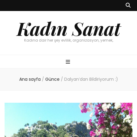
Kadın Sanat
Kadına dair her şey evlilik, organizasyon, yemek,
Ana sayfa
/
Günce
/
Dalyan’dan Bildiriyorum :)