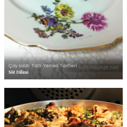
Çay saati
,
Tatlı
,
Yemek Tarifleri
Süt Dilimi