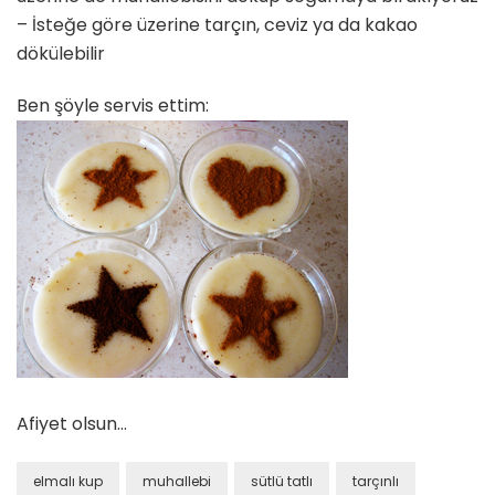
– İsteğe göre üzerine tarçın, ceviz ya da kakao
dökülebilir
Ben şöyle servis ettim:
Afiyet olsun…
elmalı kup
muhallebi
sütlü tatlı
tarçınlı