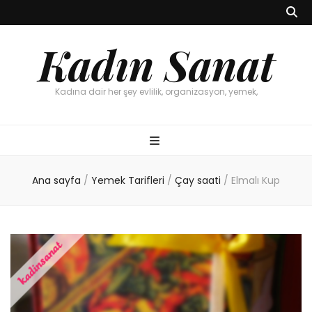
Kadın Sanat
Kadına dair her şey evlilik, organizasyon, yemek,
Ana sayfa
/
Yemek Tarifleri
/
Çay saati
/
Elmalı Kup