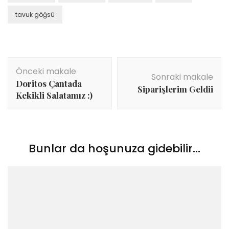
tavuk göğsü
Yazı
Önceki makale
dolaşımı
Sonraki makale
Doritos Çantada
Siparişlerim Geldii
Kekikli Salatamız :)
Bunlar da hoşunuza gidebilir...