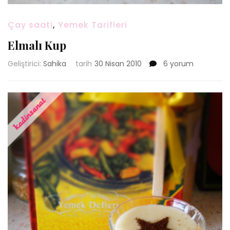
Çay saati
,
Yemek Tarifleri
Elmalı Kup
Elmalı
Geliştirici:
Sahika
tarih
30 Nisan 2010
6 yorum
Kup
için