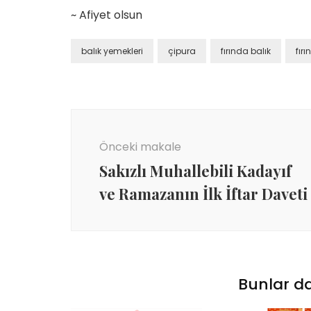
~ Afiyet olsun
balık yemekleri
çipura
fırında balık
fır
Yetenekli Kadınlar
Yetenekli Kadınlar
Yazı
üçük Keçici, Kübra’nın
Mücella Yörük,
dolaşımı
rabiyeleri Organizasyon
@nilatasarimatolyesi, Yetenekl
Önceki makale
 #YetenekliKadınlar
Kadınlar
Sakızlı Muhallebili Kadayıf
ve Ramazanın İlk İftar Daveti
Bunlar da