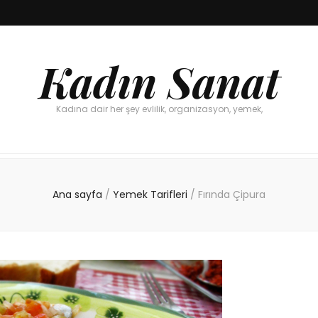
Kadın Sanat
Kadına dair her şey evlilik, organizasyon, yemek,
Ana sayfa
/
Yemek Tarifleri
/
Fırında Çipura