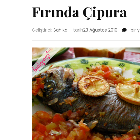
Fırında Çipura
Fırın
Geliştirici:
Sahika
tarih
23 Ağustos 2010
bir 
Çipu
için