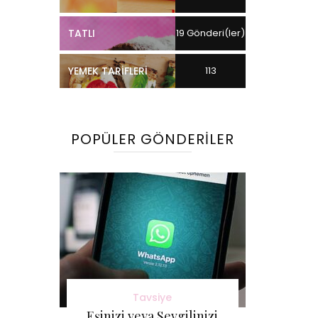
TATLI
19 Gönderi(ler)
YEMEK TARIFLERI
113
Gönderi(ler)
POPÜLER GÖNDERILER
Tavsiye
Eşinizi veya Sevgilinizi