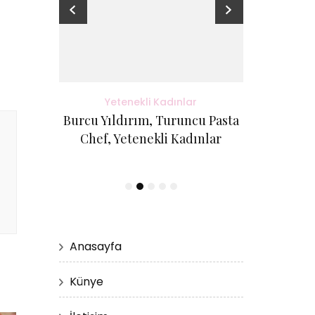
adınlar
Yetenekli Kadınlar
Yete
antı Evi
Burcu Yıldırım, Turuncu Pasta
Kübra Küçük
etenekli
Chef, Yetenekli Kadınlar
Cici Kurabi
Evi, #Ye
Anasayfa
Künye