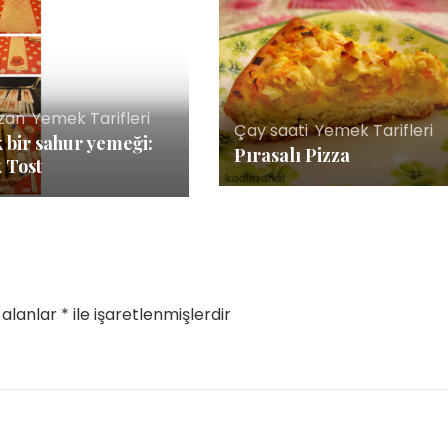
zan
,
Yemek Tarifleri
Çay saati
,
Yemek Tarifleri
k bir sahur yemeği:
Pırasalı Pizza
 Tost
 alanlar
*
ile işaretlenmişlerdir