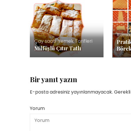
Rama
Çay saati
,
Yemek Tarifleri
Prati
Milföylü Çıtır Tatlı
Börek
Bir yanıt yazın
E-posta adresiniz yayınlanmayacak.
Gerekli
Yorum