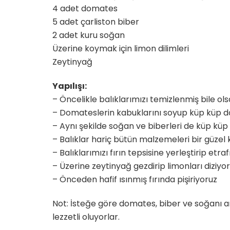
4 adet domates
5 adet çarliston biber
2 adet kuru soğan
Üzerine koymak için limon dilimleri
Zeytinyağ
Yapılışı:
– Öncelikle balıklarımızı temizlenmiş bile ols
– Domateslerin kabuklarını soyup küp küp 
– Aynı şekilde soğan ve biberleri de küp kü
– Balıklar hariç bütün malzemeleri bir güzel 
– Balıklarımızı fırın tepsisine yerleştirip et
– Üzerine zeytinyağ gezdirip limonları diziyo
– Önceden hafif ısınmış fırında pişiriyoruz
Not: İsteğe göre domates, biber ve soğanı art
lezzetli oluyorlar.