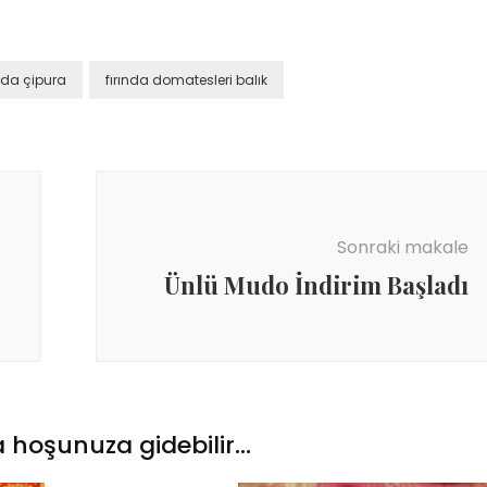
ında çipura
fırında domatesleri balık
Yetenekli Kadınlar
Manşet
Yetenekli K
Ayşenur Akbuğa, @hobiluso,
Özgül Acır, Erse M
i
Yetenekli Kadınlar
Sahibi, Girişimci, Y
Kadınlar
Sonraki makale
Ünlü Mudo İndirim Başladı
 hoşunuza gidebilir...