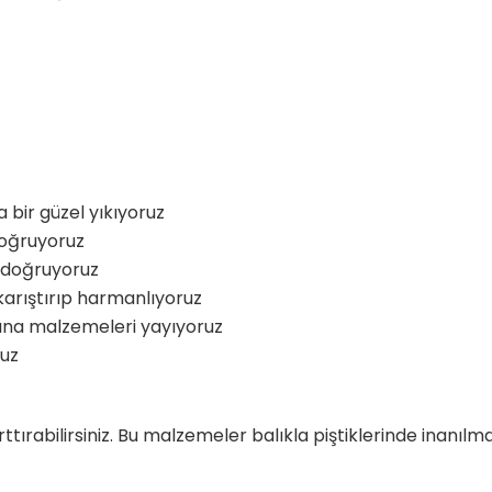
a bir güzel yıkıyoruz
doğruyoruz
p doğruyoruz
karıştırıp harmanlıyoruz
rafına malzemeleri yayıyoruz
ruz
tırabilirsiniz. Bu malzemeler balıkla piştiklerinde inanılm