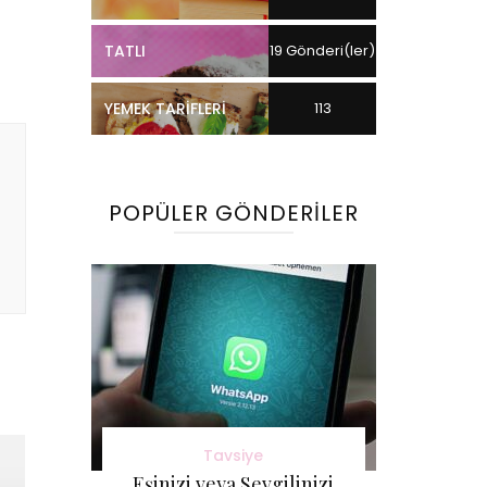
TATLI
19 Gönderi(ler)
YEMEK TARIFLERI
113
Gönderi(ler)
POPÜLER GÖNDERILER
Tavsiye
Eşinizi veya Sevgilinizi