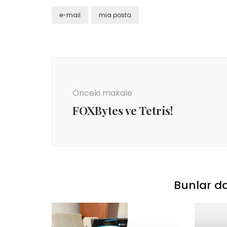
e-mail
mia posta
Yazı
dolaşımı
Önceki makale
FOXBytes ve Tetris!
Bunlar da