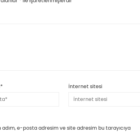
 alanlar
*
ile işaretlenmişlerdir
a
*
İnternet sitesi
n adım, e-posta adresim ve site adresim bu tarayıcıya