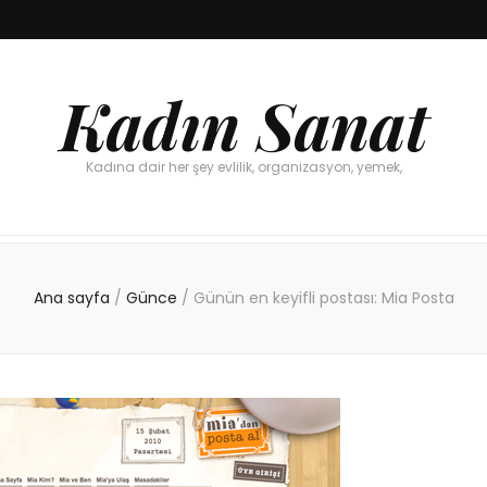
Kadın Sanat
Kadına dair her şey evlilik, organizasyon, yemek,
Ana sayfa
/
Günce
/
Günün en keyifli postası: Mia Posta