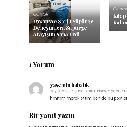
Günc
Günce
Kitap
Dyson v10 Şarjlı Süpürge
Kalan
Deneyimleri, Süpürge
Arayışım Sona Erdi
1 Yorum
yasemin babalık
Yayın tarihi
15 Şubat 2010 tarihinde, saat 17:0
hmmm merak ettim ben de bu postlar
Bir yanıt yazın