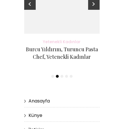
adınlar
Yetenekli Kadınlar
Yete
antı Evi
Burcu Yıldırım, Turuncu Pasta
Kübra Küçük
etenekli
Chef, Yetenekli Kadınlar
Cici Kurabi
Evi, #Ye
Anasayfa
Künye