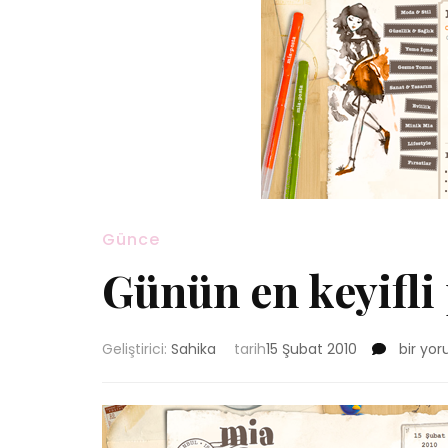
Günce
Günün en keyifli 
Günün
Geliştirici:
Sahika
tarih
15 Şubat 2010
bir yo
en
keyifli
postası:
Mia