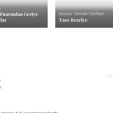
e
Günce
,
Yemek Tarifleri
 Fuarından Geriye
lar
Taze Bezelye
Yan
7
ı