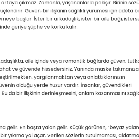
 ortaya çıkmaz. Zamanla, yaşananlarla pekişir. Birinin söz
lendirir. Güven, bir ilişkinin sağlıklı yürümesi için adeta bi
lemeye başlar. İster bir arkadaşlık, ister bir aile bağı, isters
inde geriye şüphe ve korku kalır.
kadaşlıkta, aile içinde veya romantik bağlarda güven, tutk
 rahat ve güvende hissedersiniz. Yanında maske takmanıza
Eleştirilmekten, yargılanmaktan veya anlattıklarınızın
enin olduğu yerde huzur vardır. İnsanlar, güvendikleri
r. Bu da bir ilişkinin derinleşmesini, anlam kazanmasını sağl
a gelir. En başta yalan gelir. Küçük görünen, “beyaz yalan
bir yıkıma yol açar. Verilen sözlerin tutulmaması, aldatma