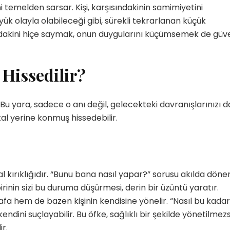
 temelden sarsar. Kişi, karşısındakinin samimiyetini
ük olayla olabileceği gibi, sürekli tekrarlanan küçük
sındakini hiçe saymak, onun duygularını küçümsemek de güv
 Hissedilir?
. Bu yara, sadece o anı değil, gelecekteki davranışlarınızı d
ptal yerine konmuş hissedebilir.
l kırıklığıdır. “Bunu bana nasıl yapar?” sorusu akılda döne
irinin sizi bu duruma düşürmesi, derin bir üzüntü yaratır.
afa hem de bazen kişinin kendisine yönelir. “Nasıl bu kadar
ndini suçlayabilir. Bu öfke, sağlıklı bir şekilde yönetilmez
r.