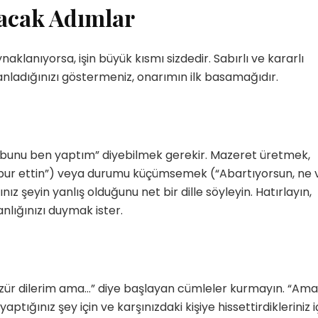
lacak Adımlar
aklanıyorsa, işin büyük kısmı sizdedir. Sabırlı ve kararlı
anladığınızı göstermeniz, onarımın ilk basamağıdır.
et, bunu ben yaptım” diyebilmek gerekir. Mazeret üretmek,
ur ettin”) veya durumu küçümsemek (“Abartıyorsun, ne 
ınız şeyin yanlış olduğunu net bir dille söyleyin. Hatırlayın,
anlığınızı duymak ister.
“Özür dilerim ama…” diye başlayan cümleler kurmayın. “Ama
aptığınız şey için ve karşınızdaki kişiye hissettirdikleriniz i