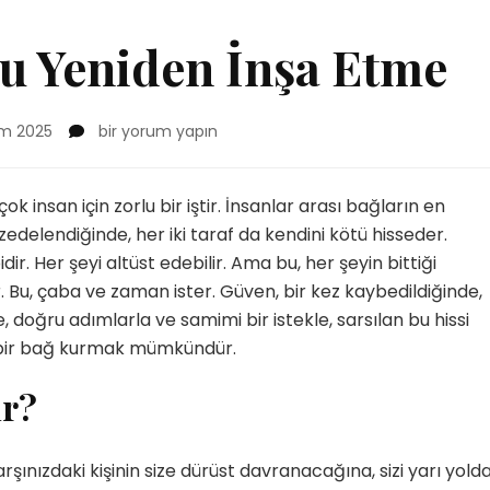
 Yeniden İnşa Etme
Güven
ım 2025
bir yorum yapın
Duygusunu
Yeniden
İnşa
rçok insan için zorlu bir iştir. İnsanlar arası bağların en
Etme
zedelendiğinde, her iki taraf da kendini kötü hisseder.
için
ir. Her şeyi altüst edebilir. Ama bu, her şeyin bittiği
r. Bu, çaba ve zaman ister. Güven, bir kez kaybedildiğinde,
e, doğru adımlarla ve samimi bir istekle, sarsılan bu hissi
bir bağ kurmak mümkündür.
ir?
rşınızdaki kişinin size dürüst davranacağına, sizi yarı yold