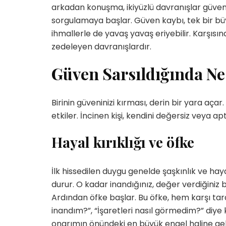
arkadan konuşma, ikiyüzlü davranışlar güveni
sorgulamaya başlar. Güven kaybı, tek bir büy
ihmallerle de yavaş yavaş eriyebilir. Karşı
zedeleyen davranışlardır.
Güven Sarsıldığında Ne
Birinin güveninizi kırması, derin bir yara açar
etkiler. İncinen kişi, kendini değersiz veya a
Hayal kırıklığı ve öfke
İlk hissedilen duygu genelde şaşkınlık ve haya
durur. O kadar inandığınız, değer verdiğiniz b
Ardından öfke başlar. Bu öfke, hem karşı tar
inandım?”, “İşaretleri nasıl görmedim?” diye ke
onarımın önündeki en büyük engel haline geli