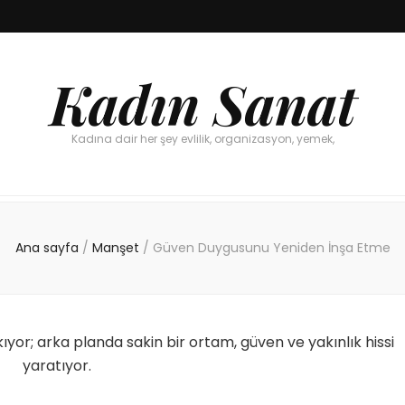
Kadın Sanat
Kadına dair her şey evlilik, organizasyon, yemek,
Ana sayfa
/
Manşet
/
Güven Duygusunu Yeniden İnşa Etme