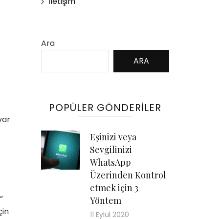
İletişim
Ara
ARA
POPÜLER GÖNDERILER
var
Eşinizi veya
Sevgilinizi
WhatsApp
Üzerinden Kontrol
etmek için 3
”
Yöntem
çin
11 Eylül 2020