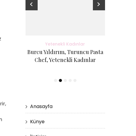
z
adınlar
Yetenekli Kadınlar
Yete
antı Evi
Burcu Yıldırım, Turuncu Pasta
Kübra Küçük
etenekli
Chef, Yetenekli Kadınlar
Cici Kurabi
Evi, #Ye
ir,
Anasayfa
n
Künye