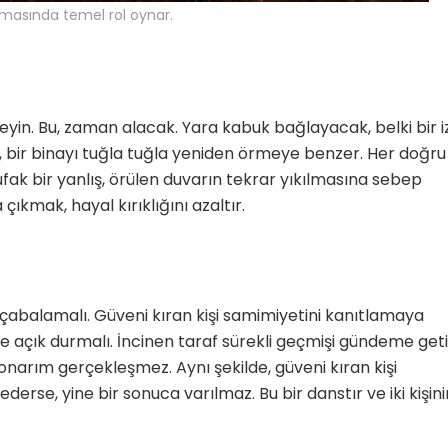
ılmasında temel rol oynar.
meyin. Bu, zaman alacak. Yara kabuk bağlayacak, belki bir i
Yetenekli Kadınlar
Manşet
Yetenekli K
 bir binayı tuğla tuğla yeniden örmeye benzer. Her doğru
Ayşenur Akbuğa, @hobiluso,
Özgül Acır, Erse M
fak bir yanlış, örülen duvarın tekrar yıkılmasına sebep
i
Yetenekli Kadınlar
Sahibi, Girişimci, Y
çıkmak, hayal kırıklığını azaltır.
Kadınlar
de çabalamalı. Güveni kıran kişi samimiyetini kanıtlamaya
 açık durmalı. İncinen taraf sürekli geçmişi gündeme getir
narım gerçekleşmez. Aynı şekilde, güveni kıran kişi
derse, yine bir sonuca varılmaz. Bu bir danstır ve iki kişini