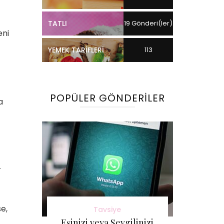
TATLI
19 Gönderi(ler)
eni
YEMEK TARIFLERI
113
Gönderi(ler)
POPÜLER GÖNDERILER
a
r
se,
Tavsiye
Eşinizi veya Sevgilinizi