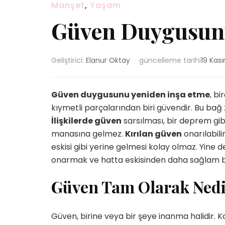
Manşet
,
Yaşam
Güven Duygusunu
Geliştirici:
Elanur Oktay
güncelleme tarihi
19 Kas
Güven duygusunu yeniden inşa etme
, bi
kıymetli parçalarından biri güvendir. Bu bağ 
İlişkilerde güven
sarsılması, bir deprem gibid
manasına gelmez.
Kırılan güven
onarılabili
eskisi gibi yerine gelmesi kolay olmaz. Yine d
onarmak ve hatta eskisinden daha sağlam 
Güven Tam Olarak Ned
Güven, birine veya bir şeye inanma halidir. Ka