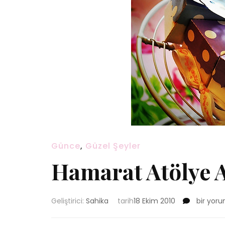
Günce
,
Güzel Şeyler
Hamarat Atölye A
Hamarat
Geliştirici:
Sahika
tarih
18 Ekim 2010
bir yoru
Atölye
Açılışı