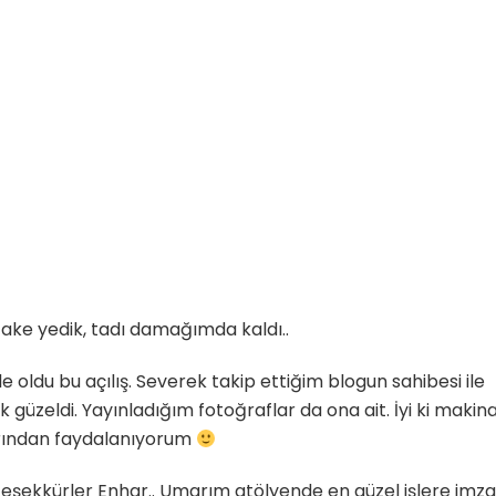
cake yedik, tadı damağımda kaldı..
e oldu bu açılış. Severek takip ettiğim blogun sahibesi ile
üzeldi. Yayınladığım fotoğraflar da ona ait. İyi ki makin
rından faydalanıyorum
teşekkürler Enhar.. Umarım atölyende en güzel işlere imza