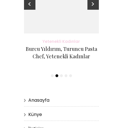
adınlar
Yetenekli Kadınlar
Yete
antı Evi
Burcu Yıldırım, Turuncu Pasta
Kübra Küçük
etenekli
Chef, Yetenekli Kadınlar
Cici Kurabi
Evi, #Ye
Anasayfa
Künye