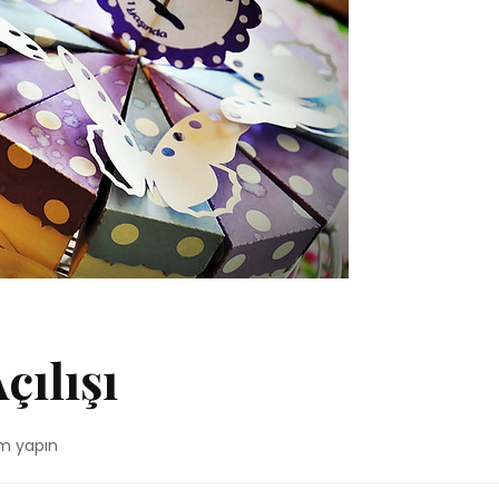
çılışı
m yapın