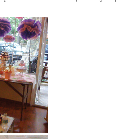
Yetenekli Kadınlar
Manşet
Yetenekli K
Ayşenur Akbuğa, @hobiluso,
Özgül Acır, Erse M
i
Yetenekli Kadınlar
Sahibi, Girişimci, Y
Kadınlar