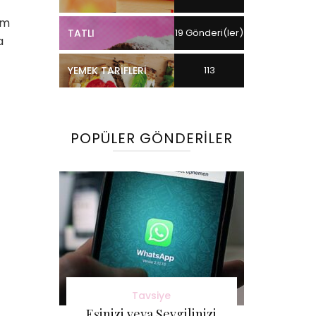
um
TATLI
19 Gönderi(ler)
a
YEMEK TARIFLERI
113
Gönderi(ler)
POPÜLER GÖNDERILER
Tavsiye
Eşinizi veya Sevgilinizi