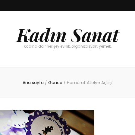
Kadın Sanat
Kadına dair her şey evlilik, organizasyon, yemek,
Ana sayfa
/
Günce
/
Hamarat Atölye Açılışı