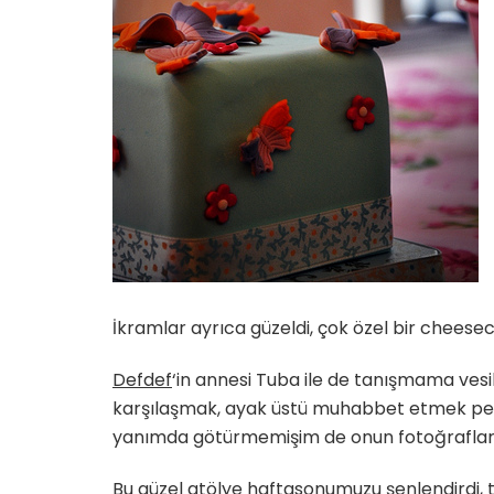
İkramlar ayrıca güzeldi, çok özel bir cheese
Defdef
‘in annesi Tuba ile de tanışmama vesil
karşılaşmak, ayak üstü muhabbet etmek pek g
yanımda götürmemişim de onun fotoğrafla
Bu güzel atölye haftasonumuzu şenlendirdi, 